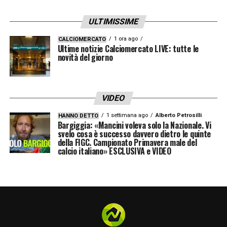
Bologna»
.
ULTIMISSIME
L’INTERVISTA COMPLETA A ITALIANO
1 ora ago
CALCIOMERCATO
Ultime notizie Calciomercato LIVE: tutte le
novità del giorno
LA PLAYLIST DELLE NOSTRE TOP NEWS
VIDEO
1 settimana ago
Alberto Petrosilli
HANNO DETTO
Bargiggia: «Mancini voleva solo la Nazionale. Vi
svelo cosa è successo davvero dietro le quinte
della FIGC. Campionato Primavera male del
calcio italiano» ESCLUSIVA e VIDEO