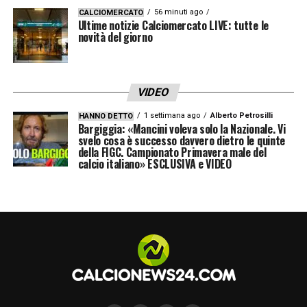
competitivi, il nostro movimento resta
56 minuti ago
CALCIOMERCATO
Ultime notizie Calciomercato LIVE: tutte le
intrappolato nei propri paletti. La favola di
novità del giorno
Lennart Karl
al Mondiale rappresenta così la
fotografia impietosa di due universi calcistici
attualmente lontanissimi.
VIDEO
1 settimana ago
Alberto Petrosilli
HANNO DETTO
Bargiggia: «Mancini voleva solo la Nazionale. Vi
LA PLAYLIST DELLE NOSTRE TOP NEWS
svelo cosa è successo davvero dietro le quinte
della FIGC. Campionato Primavera male del
calcio italiano» ESCLUSIVA e VIDEO