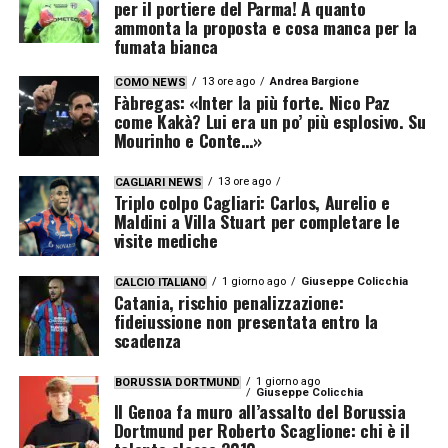
per il portiere del Parma! A quanto
ammonta la proposta e cosa manca per la
fumata bianca
13 ore ago
Andrea Bargione
COMO NEWS
Fàbregas: «Inter la più forte. Nico Paz
come Kakà? Lui era un po’ più esplosivo. Su
Mourinho e Conte…»
13 ore ago
CAGLIARI NEWS
Triplo colpo Cagliari: Carlos, Aurelio e
Maldini a Villa Stuart per completare le
visite mediche
1 giorno ago
Giuseppe Colicchia
CALCIO ITALIANO
Catania, rischio penalizzazione:
fideiussione non presentata entro la
scadenza
1 giorno ago
BORUSSIA DORTMUND
Giuseppe Colicchia
Il Genoa fa muro all’assalto del Borussia
Dortmund per Roberto Scaglione: chi è il