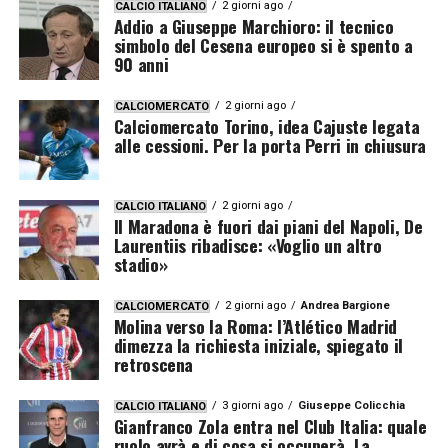
2 giorni ago
CALCIO ITALIANO
Addio a Giuseppe Marchioro: il tecnico
simbolo del Cesena europeo si è spento a
90 anni
2 giorni ago
CALCIOMERCATO
Calciomercato Torino, idea Cajuste legata
alle cessioni. Per la porta Perri in chiusura
2 giorni ago
CALCIO ITALIANO
Il Maradona è fuori dai piani del Napoli, De
Laurentiis ribadisce: «Voglio un altro
stadio»
2 giorni ago
Andrea Bargione
CALCIOMERCATO
Molina verso la Roma: l’Atlético Madrid
dimezza la richiesta iniziale, spiegato il
retroscena
3 giorni ago
Giuseppe Colicchia
CALCIO ITALIANO
Gianfranco Zola entra nel Club Italia: quale
ruolo avrà e di cosa si occuperà. La