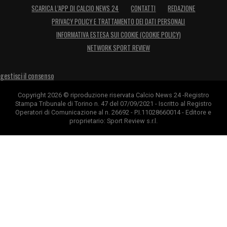
SCARICA L’APP DI CALCIO NEWS 24
CONTATTI
REDAZIONE
PRIVACY POLICY E TRATTAMENTO DEI DATI PERSONALI
INFORMATIVA ESTESA SUI COOKIE (COOKIE POLICY)
NETWORK SPORT REVIEW
gestisci il consenso
Copyright 2026 © riproduzione riservata Calcio News 24 -Registro
Stampa Tribunale di Torino n. 47 del 07/09/2021 - Iscritto al Registro
Operatori di Comunicazione al n. 26692 - P.I.11028660014 - Editore e
proprietario: Sport Review s.r.l.