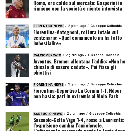
Roma, ore calde sul mercato: Gasperini in
riunione con la società e niente intervista
2 giorni ago
Giuseppe Colicchia
FIORENTINA NEWS
Fiorentina-Antognoni, rottura totale sul
centenario: «Quel comunicato mi ha fatto
imbestialire»
2 giorni ago
Giuseppe Colicchia
CALCIOMERCATO
Juventus, Bremer allontana l’addio: «Non ho
chiesto di essere ceduto». Poi fissa gli
obiettivi
2 giorni ago
Giuseppe Colicchia
FIORENTINA NEWS
Fiorentina-Deportivo La Coruña 1-1, Ndour
non basta: pari in extremis al Viola Park
2 giorni ago
Giuseppe Colicchia
SASSUOLO NEWS
Sassuolo-Celta Vigo 1-4, rosso a Laurienté:
l’espulsione cambia l’amichevole.
L’attaccante neroverde perde la testa dopo