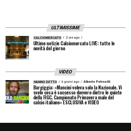
raddoppio al 99′.
• Nijmegen – Telstar 1-1
: Sembrava una
giornata maledetta per i padroni di casa,
ULTIMISSIME
sotto dal 32′ per il gol di Van Dujin. A togliere
2 ore ago
CALCIOMERCATO
Ultime notizie Calciomercato LIVE: tutte le
le castagne dal fuoco ci ha pensato
novità del giorno
l’esperienza di Chery, che all’85’ ha trovato lo
spiraglio giusto per salvare almeno un punto
e far proseguire il sogno di una clamorosa
VIDEO
qualificazione alla prossima Champions
6 giorni ago
Alberto Petrosilli
HANNO DETTO
Bargiggia: «Mancini voleva solo la Nazionale. Vi
League.
svelo cosa è successo davvero dietro le quinte
della FIGC. Campionato Primavera male del
calcio italiano» ESCLUSIVA e VIDEO
Insomma, un turno che è
un vero e proprio
inno all’imprevedibilità
. In Olanda la regola è
una sola: la partita non è mai finita finché