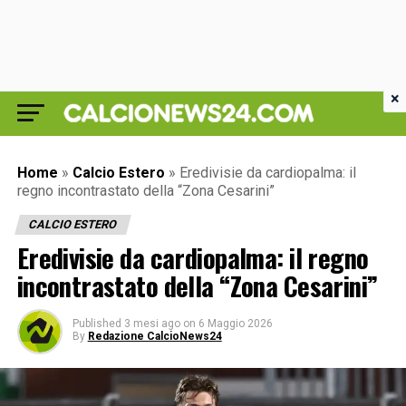
×
Home
»
Calcio Estero
»
Eredivisie da cardiopalma: il
regno incontrastato della “Zona Cesarini”
CALCIO ESTERO
Eredivisie da cardiopalma: il regno
incontrastato della “Zona Cesarini”
Published
3 mesi ago
on
6 Maggio 2026
By
Redazione CalcioNews24