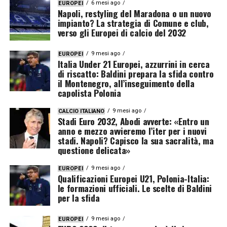
6 mesi ago
EUROPEI
Napoli, restyling del Maradona o un nuovo
impianto? La strategia di Comune e club,
verso gli Europei di calcio del 2032
9 mesi ago
EUROPEI
Italia Under 21 Europei, azzurrini in cerca
di riscatto: Baldini prepara la sfida contro
il Montenegro, all’inseguimento della
capolista Polonia
9 mesi ago
CALCIO ITALIANO
Stadi Euro 2032, Abodi avverte: «Entro un
anno e mezzo avvieremo l’iter per i nuovi
stadi. Napoli? Capisco la sua sacralità, ma
questione delicata»
9 mesi ago
EUROPEI
Qualificazioni Europei U21, Polonia-Italia:
le formazioni ufficiali. Le scelte di Baldini
per la sfida
9 mesi ago
EUROPEI