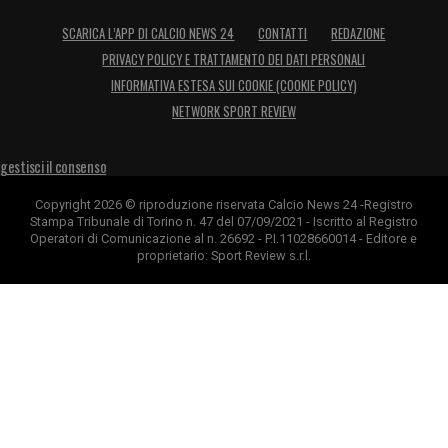
SCARICA L’APP DI CALCIO NEWS 24
CONTATTI
REDAZIONE
PRIVACY POLICY E TRATTAMENTO DEI DATI PERSONALI
INFORMATIVA ESTESA SUI COOKIE (COOKIE POLICY)
NETWORK SPORT REVIEW
gestisci il consenso
Copyright 2026 © riproduzione riservata Calcio News 24 -Registro
Stampa Tribunale di Torino n. 47 del 07/09/2021 - Iscritto al Registro
Operatori di Comunicazione al n. 26692 - P.I.11028660014 - Editore e
proprietario: Sport Review s.r.l.