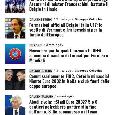
Azzurrini di mister Franceschini, battuto il
Belgio in finale
2 mesi ago
Giuseppe Colicchia
CALCIO ESTERO
Formazioni ufficiali Belgio Italia U17: le
scelte di Vermant e Franceschini per la
finale dell’Europeo
3 mesi ago
EUROPEI
Nuova era per le qualificazioni: la UEFA
annuncia il cambio di format per Europei e
Mondiali
3 mesi ago
Giuseppe Colicchia
CALCIO ESTERO
Commissariamento FIGC, Ceferin minaccia!
Niente Euro 2032 in Italia e club fuori dalle
coppe europee
4 mesi ago
CALCIO ITALIANO
Abodi rivela: «Stadi Euro 2032? 5 o 6
cantieri potrebbero partire alla fine
dell’anno. Sulle scommesse e il tema