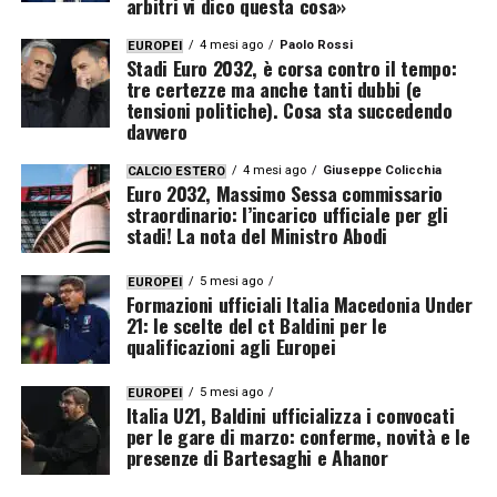
arbitri vi dico questa cosa»
4 mesi ago
Paolo Rossi
EUROPEI
Stadi Euro 2032, è corsa contro il tempo:
tre certezze ma anche tanti dubbi (e
tensioni politiche). Cosa sta succedendo
davvero
4 mesi ago
Giuseppe Colicchia
CALCIO ESTERO
Euro 2032, Massimo Sessa commissario
straordinario: l’incarico ufficiale per gli
stadi! La nota del Ministro Abodi
5 mesi ago
EUROPEI
Formazioni ufficiali Italia Macedonia Under
21: le scelte del ct Baldini per le
qualificazioni agli Europei
5 mesi ago
EUROPEI
Italia U21, Baldini ufficializza i convocati
per le gare di marzo: conferme, novità e le
presenze di Bartesaghi e Ahanor