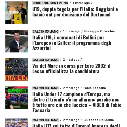
1 mese ago
BORUSSIA DORTMUND
U19, doppia tegola per l’Italia: Reggiani e
Inacio out per decisione del Dortmund
1 mese ago
Giuseppe Colicchia
CALCIO ITALIANO
Italia U19, i convocati di Bollini per
l’Europeo in Galles: il programma degli
Azzurrini
2 mesi ago
CALCIO ITALIANO
Via del Mare in corsa per Euro 2032: il
Lecce ufficializza la candidatura
2 mesi ago
Fabio Zaccaria
CALCIO ITALIANO
Italia Under 17 campione d’Europa, ma
dietro il trionfo c’è un allarme: perché non
è tutto oro ciò che luccica – VIDEO di Fabio
Zaccaria
2 mesi ago
Giuseppe Colicchia
CALCIO ITALIANO
Italia U17 sul tetto d’Europa! Impresa degli