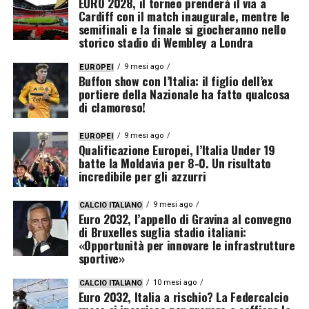
EURO 2028, il torneo prenderà il via a
Cardiff con il match inaugurale, mentre le
semifinali e la finale si giocheranno nello
storico stadio di Wembley a Londra
9 mesi ago
EUROPEI
Buffon show con l’Italia: il figlio dell’ex
portiere della Nazionale ha fatto qualcosa
di clamoroso!
9 mesi ago
EUROPEI
Qualificazione Europei, l’Italia Under 19
batte la Moldavia per 8-0. Un risultato
incredibile per gli azzurri
9 mesi ago
CALCIO ITALIANO
Euro 2032, l’appello di Gravina al convegno
di Bruxelles suglia stadio italiani:
«Opportunità per innovare le infrastrutture
sportive»
10 mesi ago
CALCIO ITALIANO
Euro 2032, Italia a rischio? La Federcalcio