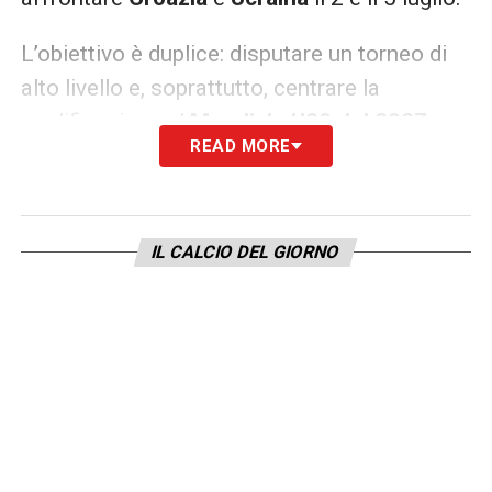
L’obiettivo è duplice: disputare un torneo di
alto livello e, soprattutto, centrare la
qualificazione al
Mondiale U20 del 2027
,
READ MORE
che si giocherà tra Azerbaigian e Uzbekistan.
LA PLAYLIST DELLE NOSTRE TOP NEWS
IL CALCIO DEL GIORNO