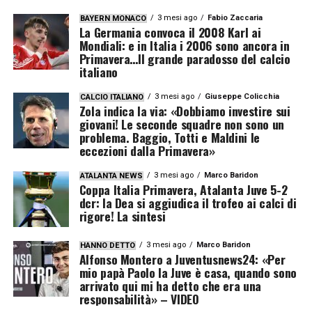
3 mesi ago
Fabio Zaccaria
BAYERN MONACO
La Germania convoca il 2008 Karl ai
Mondiali: e in Italia i 2006 sono ancora in
Primavera…Il grande paradosso del calcio
italiano
3 mesi ago
Giuseppe Colicchia
CALCIO ITALIANO
Zola indica la via: «Dobbiamo investire sui
giovani! Le seconde squadre non sono un
problema. Baggio, Totti e Maldini le
eccezioni dalla Primavera»
3 mesi ago
Marco Baridon
ATALANTA NEWS
Coppa Italia Primavera, Atalanta Juve 5-2
dcr: la Dea si aggiudica il trofeo ai calci di
rigore! La sintesi
3 mesi ago
Marco Baridon
HANNO DETTO
Alfonso Montero a Juventusnews24: «Per
mio papà Paolo la Juve è casa, quando sono
arrivato qui mi ha detto che era una
responsabilità» – VIDEO