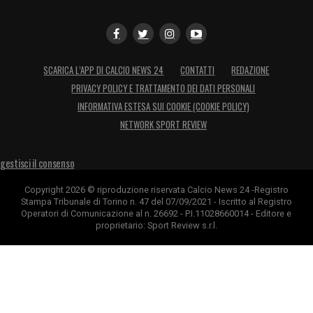
SCARICA L’APP DI CALCIO NEWS 24
CONTATTI
REDAZIONE
PRIVACY POLICY E TRATTAMENTO DEI DATI PERSONALI
INFORMATIVA ESTESA SUI COOKIE (COOKIE POLICY)
NETWORK SPORT REVIEW
gestisci il consenso
Copyright 2026 © riproduzione riservata Calcio News 24 -Registro
Stampa Tribunale di Torino n. 47 del 07/09/2021 - Iscritto al Registro
Operatori di Comunicazione al n. 26692 - P.I.11028660014 - Editore e
proprietario: Sport Review s.r.l.