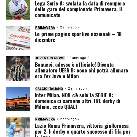
Lega Serie A: svelata la data di recupero
delle gare del campionato Primavera. Il
comunicato
2 anni ago
PRIMAVERA
Le prime pagine sportive nazionali – 18
dicembre
2 anni ago
JUVENTUS NEWS
Bonucci, adesso è ufficiale! Diventa
allenatore UEFA B: ecco chi potrà allenare
ora l’ex Juve e Milan
2 anni ago
CALCIO ITALIANO
Inter Milan, NON c’è solo la SERIE A:
domenica ci saranno altri TRE derby di
Milano, ecco QUALI
2 anni ago
PRIMAVERA
Lazio Roma Primavera, vittoria giallorossa
per 2-1: derby e quarto successo di fila per
la Lupa