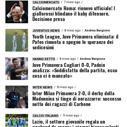
7 mesi ago
CALCIOMERCATO
Calciomercato Roma: rinnovo ufficiale! I
giallorossi blindano il baby difensore.
Decisione presa
8 mesi ago
Andrea Bargione
JUVENTUS NEWS
Youth League, Juve Primavera eliminata: il
Pafos rimonta e spegne le speranze dei
sedicesimi
8 mesi ago
Andrea Bargione
HANNO DETTO
Juve Primavera Cagliari 0-0, Padoin
analizza: «Soddisfatto della partita, ecco
cosa ci è mancato»
8 mesi ago
INTER NEWS
Inter Milan Primavera 2-0, il derby della
Madonnina si tinge di nerazzurro: successo
netto dei ragazzi di Carbone
9 mesi ago
CALCIO ITALIANO
Lazio, il settore giovanile regala un
weekend da sogno: i giovani biancocelesti