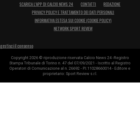
SCARICA L’APP DI CALCIO NEWS 24
CONTATTI
REDAZIONE
PRIVACY POLICY E TRATTAMENTO DEI DATI PERSONALI
INFORMATIVA ESTESA SUI COOKIE (COOKIE POLICY)
NETWORK SPORT REVIEW
gestisci il consenso
Copyright 2026 © riproduzione riservata Calcio News 24 -Registro
Stampa Tribunale di Torino n. 47 del 07/09/2021 - Iscritto al Registro
Operatori di Comunicazione al n. 26692 - P.I.11028660014 - Editore e
proprietario: Sport Review s.r.l.