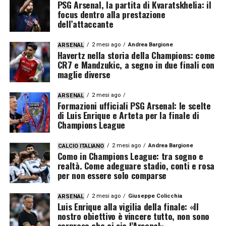
PSG Arsenal, la partita di Kvaratskhelia: il
focus dentro alla prestazione
dell’attaccante
2 mesi ago
Andrea Bargione
ARSENAL
Havertz nella storia della Champions: come
CR7 e Mandzukic, a segno in due finali con
maglie diverse
2 mesi ago
ARSENAL
Formazioni ufficiali PSG Arsenal: le scelte
di Luis Enrique e Arteta per la finale di
Champions League
2 mesi ago
Andrea Bargione
CALCIO ITALIANO
Como in Champions League: tra sogno e
realtà. Come adeguare stadio, conti e rosa
per non essere solo comparse
2 mesi ago
Giuseppe Colicchia
ARSENAL
Luis Enrique alla vigilia della finale: «Il
nostro obiettivo è vincere tutto, non sono
sorpreso che ci sia l’Arsenal»