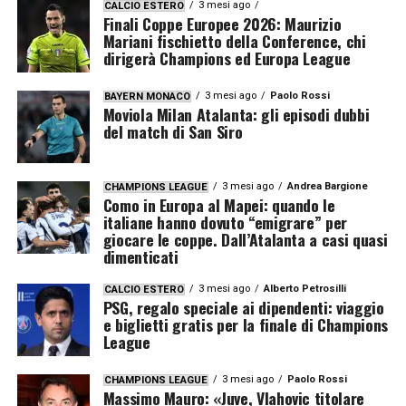
3 mesi ago
CALCIO ESTERO
Finali Coppe Europee 2026: Maurizio
Mariani fischietto della Conference, chi
dirigerà Champions ed Europa League
3 mesi ago
Paolo Rossi
BAYERN MONACO
Moviola Milan Atalanta: gli episodi dubbi
del match di San Siro
3 mesi ago
Andrea Bargione
CHAMPIONS LEAGUE
Como in Europa al Mapei: quando le
italiane hanno dovuto “emigrare” per
giocare le coppe. Dall’Atalanta a casi quasi
dimenticati
3 mesi ago
Alberto Petrosilli
CALCIO ESTERO
PSG, regalo speciale ai dipendenti: viaggio
e biglietti gratis per la finale di Champions
League
3 mesi ago
Paolo Rossi
CHAMPIONS LEAGUE
Massimo Mauro: «Juve, Vlahovic titolare