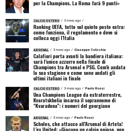
per la Champions. La Roma farà 9 punti»
3 mesi ago
CALCIO ESTERO
Ranking UEFA, tutto sul quinto posto extra:
come funziona, il regolamento e dove si
colloca oggi l’Italia
3 mesi ago
Giuseppe Colicchia
ARSENAL
Calafiori porta avanti la bandiera italiana:
sarà l’unico azzurro nella finale di
Champions tra Arsenal e PSG. Com’è andata
la sua stagione e come sono andati gli
ultimi italiani in finale
3 mesi ago
Paolo Rossi
CALCIO ESTERO
Una Champions League da extraterrestre,
Kvaratskhelia incarna il soprannome di
“Kvaradona”: i numeri del georgiano
3 mesi ago
Paolo Rossi
ARSENAL
Scholes, che attacco all’Arsenal di Arteta!
L’ex United: «Giocano un calcio noioso, non