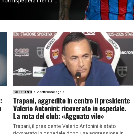
 non rispetterà i tempi...
2 settimane ago
DILETTANTI
:
Trapani, aggredito in centro il presidente
a
Valerio Antonini: ricoverato in ospedale.
La nota del club: «Agguato vile»
Trapani, il presidente Valerio Antonini è stato
ricoverato in ospedale dopo una aggressione in