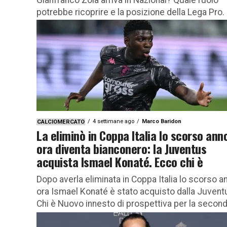
potrebbe ricoprire e la posizione della Lega Pro.
Tutti i dettagli In casa azzurra si vive una giornat
ricca...
4 settimane ago
Marco Baridon
CALCIOMERCATO
La eliminò in Coppa Italia lo scorso ann
ora diventa bianconero: la Juventus
acquista Ismael Konaté. Ecco chi è
Dopo averla eliminata in Coppa Italia lo scorso a
ora Ismael Konaté è stato acquisto dalla Juvent
Chi è Nuovo innesto di prospettiva per la seconda