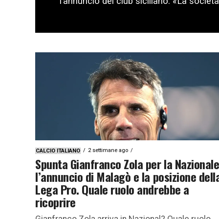
l’annuncio del club siciliano: «La società
2 settimane ago
CALCIO ITALIANO
Spunta Gianfranco Zola per la Nazionale
l’annuncio di Malagò e la posizione dell
Lega Pro. Quale ruolo andrebbe a
ricoprire
Gianfranco Zola arriva in Nazional? Quale ruolo