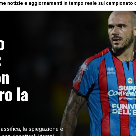
time notizie e aggiornamenti in tempo reale sul campionato di
o
:
on
ro la
lassifica, la spiegazione e