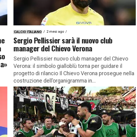
2 mesi ago
CALCIO ITALIANO
he
Sergio Pellissier sarà il nuovo club
a
manager del Chievo Verona
so
Sergio Pellissier nuovo club manager del Chievo
za»
Verona: il simbolo gialloblù torna per guidare il
progetto di rilancio Il Chievo Verona prosegue nella
costruzione dell’organigramma in...
 di