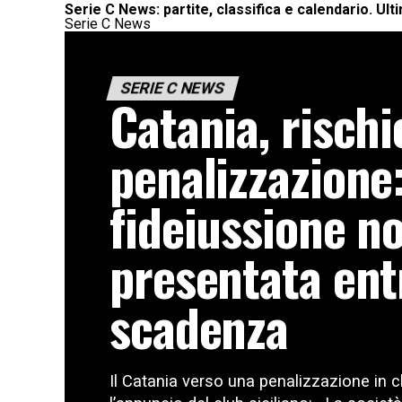
Serie C News: partite, classifica e calendario. Ul
Serie C News
SERIE C NEWS
Catania, rischi
penalizzazione
fideiussione n
presentata ent
scadenza
Il Catania verso una penalizzazione in c