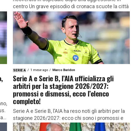
centro Un grave episodio di cronaca scuote la città
e il mondo...
a
1 mese ago
Marco Baridon
SERIE A
o,
Serie A e Serie B, l’AIA ufficializza gli
arbitri per la stagione 2026/2027:
promossi e dismessi, ecco l’elenco
completo!
nno,
us.
Serie A e Serie B, l’AIA ha reso noti gli arbitri per la
...
stagione 2026/2027: ecco chi sono i promossi e
dismessi e la lista completa...