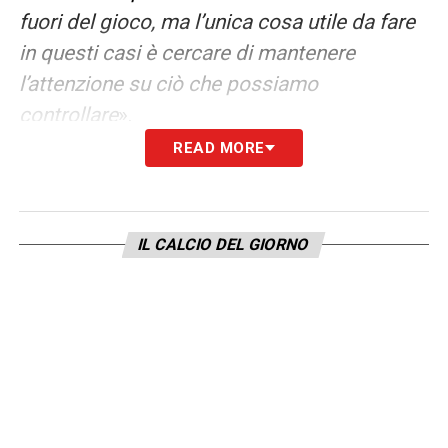
fuori del gioco, ma l’unica cosa utile da fare
in questi casi è cercare di mantenere
l’attenzione su ciò che possiamo
controllare
».
READ MORE
Taremi Iran, il tema politico e il
messaggio dello sport
SPORT E POLITICA
– «
Non è la mia prima
IL CALCIO DEL GIORNO
Coppa del Mondo, ma la terza… Si dice
sempre che, una volta sceso dall’aereo ed
entrato nel paese ospitante, si dovrebbe
percepire un’atmosfera di cordialità e unità.
Forse è solo una mia impressione, ma in
questo momento non la sento. È ovvio che ci