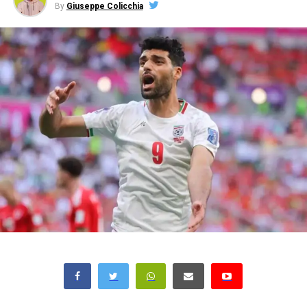
By
Giuseppe Colicchia