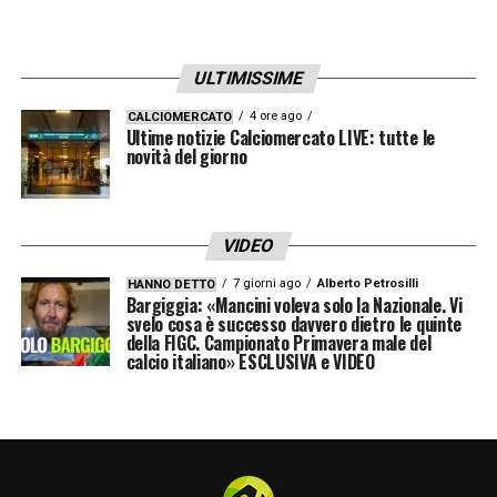
sia molta tensione, ma penso che sport e
politica dovrebbero essere sempre separati.
ULTIMISSIME
Lo sport ha a che fare con il rispetto, la pace,
l’unione. La Coppa del Mondo ha un pubblico
4 ore ago
CALCIOMERCATO
Ultime notizie Calciomercato LIVE: tutte le
di non so quanti miliardi di persone e può
novità del giorno
promuovere questi sentimenti, può spingere
un mondo libero dai conflitti, non solo per
VIDEO
l’Iran ma per tutti. Aggiungo solo che
7 giorni ago
Alberto Petrosilli
HANNO DETTO
qualsiasi Paese che accetti di ospitare un
Bargiggia: «Mancini voleva solo la Nazionale. Vi
svelo cosa è successo davvero dietro le quinte
Mondiale deve seguire i regolamenti della
della FIGC. Campionato Primavera male del
Fifa e adempiere alle proprie responsabilità
calcio italiano» ESCLUSIVA e VIDEO
come nazione ospitante. È questo che
intendo quando dico che la politica va
separata e i principi dello sport preservati
».