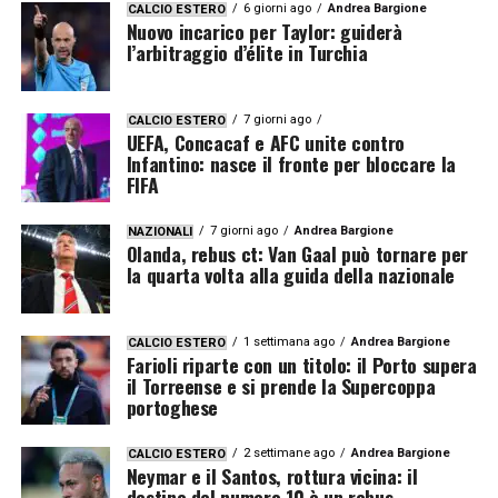
6 giorni ago
Andrea Bargione
CALCIO ESTERO
Nuovo incarico per Taylor: guiderà
l’arbitraggio d’élite in Turchia
7 giorni ago
CALCIO ESTERO
UEFA, Concacaf e AFC unite contro
Infantino: nasce il fronte per bloccare la
FIFA
7 giorni ago
Andrea Bargione
NAZIONALI
Olanda, rebus ct: Van Gaal può tornare per
la quarta volta alla guida della nazionale
1 settimana ago
Andrea Bargione
CALCIO ESTERO
Farioli riparte con un titolo: il Porto supera
il Torreense e si prende la Supercoppa
portoghese
2 settimane ago
Andrea Bargione
CALCIO ESTERO
Neymar e il Santos, rottura vicina: il
destino del numero 10 è un rebus