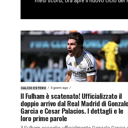
mesi scorsi, ora apre il nuovo ciclo dei 
3 giorni ago
CALCIO ESTERO
Il Fulham è scatenato! Ufficializzato il
doppio arrivo dal Real Madrid di Gonzal
Garcia e Cesar Palacios. I dettagli e le
loro prime parole
Il Fulham accoglie ufficialmente Gonzalo Garcia 