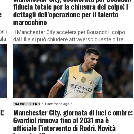
fiducia totale per la chiusura del colpo! I
e
dettagli dell’operazione per il talento
marocchino
on i
Il Manchester City accelera per Bouaddi: il colpo
ala
dal Lille si può chiudere attraverso queste cifre.
Novità e dettagli importanti Il Manchester City si
prepara a...
1 settimana ago
CALCIO ESTERO
l!
Manchester City, giornata di luci e ombre:
Gvardiol rinnova fino al 2031 ma è
ufficiale l’intervento di Rodri. Novità