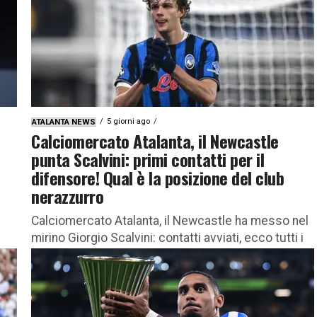
5 giorni ago
ATALANTA NEWS
Calciomercato Atalanta, il Newcastle
punta Scalvini: primi contatti per il
difensore! Qual è la posizione del club
nerazzurro
Calciomercato Atalanta, il Newcastle ha messo nel
mirino Giorgio Scalvini: contatti avviati, ecco tutti i
dettagli Il calciomercato dell’Atalanta si accende
sul fronte delle uscite e...
a