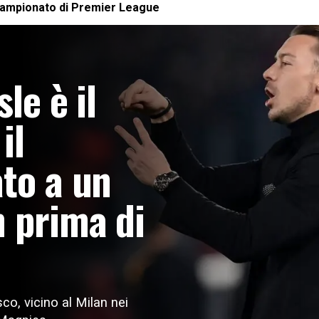
campionato di
Premier League
le è il
il
ato a un
n prima di
sco, vicino al Milan nei