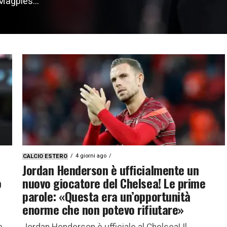
Magpies...
4 giorni ago
CALCIO ESTERO
Jordan Henderson è ufficialmente un
o
nuovo giocatore del Chelsea! Le prime
parole: «Questa era un’opportunità
enorme che non potevo rifiutare»
e
Jordan Henderson è ufficiale al Chelsea! Il