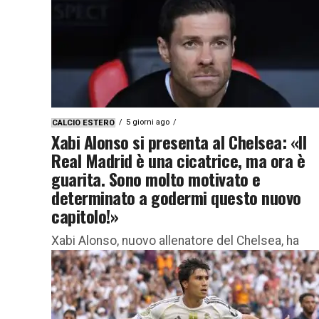
entra nel...
5 giorni ago
CALCIO ESTERO
Xabi Alonso si presenta al Chelsea: «Il
Real Madrid è una cicatrice, ma ora è
guarita. Sono molto motivato e
determinato a godermi questo nuovo
capitolo!»
Xabi Alonso, nuovo allenatore del Chelsea, ha
rilasciato queste dichiarazioni sulla sua nuova
avventura con i Blues Il nuovo corso del Chelse
parte ufficialmente sotto la...