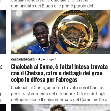
comunicato dei Blues e le prime parole del
centrocampista inglese Il Chelsea ha comunicato
ufficialmente l’acquisto a titolo definitivo...
4 giorni ago
CALCIOMERCATO
:
Chalobah al Como, è fatta! Intesa trovata
con il Chelsea, cifre e dettagli del gran
colpo in difesa per Fabregas
Chalobah al Como, accordo trovato con il Chelsea
per il trasferimento del difensore. Cifre e dettagli
r
dell’operazione Il calciomercato del Como mette a
a
segno un altro...
o