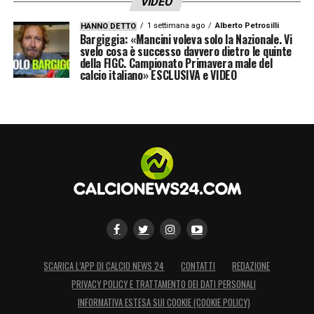
VIDEO
cintura Ito.
Termina 2-2 una gara
1 settimana ago
Alberto Petrosilli
HANNO DETTO
Bargiggia: «Mancini voleva solo la Nazionale. Vi
correttissima, con soli 14 falli (7 a testa).
svelo cosa è successo davvero dietro le quinte
Solo gli olandesi sono stati ammoniti (3),
della FIGC. Campionato Primavera male del
calcio italiano» ESCLUSIVA e VIDEO
nessun cartellino per il Giappone
.
LA PLAYLIST DELLE NOSTRE TOP NEWS
SCARICA L’APP DI CALCIO NEWS 24
CONTATTI
REDAZIONE
PRIVACY POLICY E TRATTAMENTO DEI DATI PERSONALI
INFORMATIVA ESTESA SUI COOKIE (COOKIE POLICY)