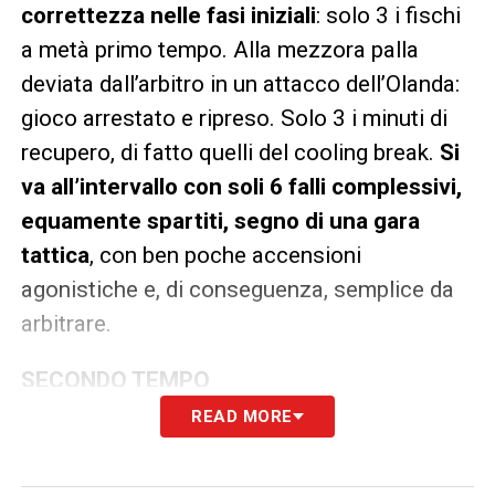
correttezza nelle fasi iniziali
: solo 3 i fischi
a metà primo tempo. Alla mezzora palla
deviata dall’arbitro in un attacco dell’Olanda:
gioco arrestato e ripreso. Solo 3 i minuti di
recupero, di fatto quelli del cooling break.
Si
va all’intervallo con soli 6 falli complessivi,
equamente spartiti, segno di una gara
tattica
, con ben poche accensioni
agonistiche e, di conseguenza, semplice da
arbitrare.
SECONDO TEMPO
READ MORE
Sul gol olandese di Van Dijk il Giappone
protesta per una spinta del capitano del