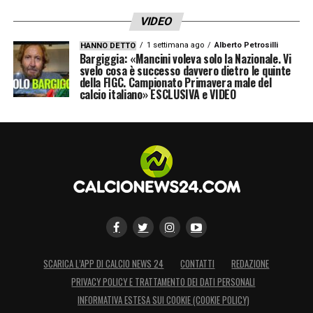
VIDEO
1 settimana ago
Alberto Petrosilli
HANNO DETTO
Bargiggia: «Mancini voleva solo la Nazionale. Vi
svelo cosa è successo davvero dietro le quinte
della FIGC. Campionato Primavera male del
calcio italiano» ESCLUSIVA e VIDEO
SCARICA L’APP DI CALCIO NEWS 24
CONTATTI
REDAZIONE
PRIVACY POLICY E TRATTAMENTO DEI DATI PERSONALI
INFORMATIVA ESTESA SUI COOKIE (COOKIE POLICY)