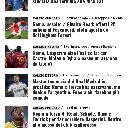
studiata una formula alla Nico Paz
1 settimana ago
Giuseppe Colicchia
CALCIOMERCATO
Roma, assalto a Givairo Read: offerti 25
milioni al Feyenoord, sfida aperta col
Nottingham Forest
1 settimana ago
Andrea Bargione
CALCIO ITALIANO
Roma, Gasperini alza l’asticella: con
Castro, Malen e Dybala nasce un attacco
da titolo?
1 settimana ago
Giuseppe Colicchia
CALCIO ESTERO
Mastantuono via dal Real Madrid in
prestito: Roma e Fiorentina osservano, ma
decide l’argentino. Ecco a chi farebbe più
comodo
1 settimana ago
CALCIOMERCATO
Roma a forza 4: Read, Schade, Nusa e
Endrick per far sorridere Gasperini. Dentro
alle mosse del club giallorosso