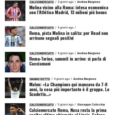
3 giorni ago
Andrea Bargione
CALCIOMERCATO
Molina vicino alla Roma: intesa economica
con l’Atlético Madrid, 13 milioni più bonus
4 giorni ago
CALCIOMERCATO
Roma, pista Molina in salita: per Read non
arrivano segnali positivi
4 giorni ago
Andrea Bargione
CALCIOMERCATO
Roma‑Torino, summit in arrivo: si parla di
Cacciamani
4 giorni ago
Andrea Bargione
HANNO DETTO
Malen: «La Champions qui mancava da 7-8
anni, la cosa più importante è il gruppo. Lo
Scudetto…»
5 giorni ago
Giuseppe Colicchia
CALCIOMERCATO
Calciomercato Roma, Nusa resta la prima
scelta: ultima chiamata al Lipsia, Fofana