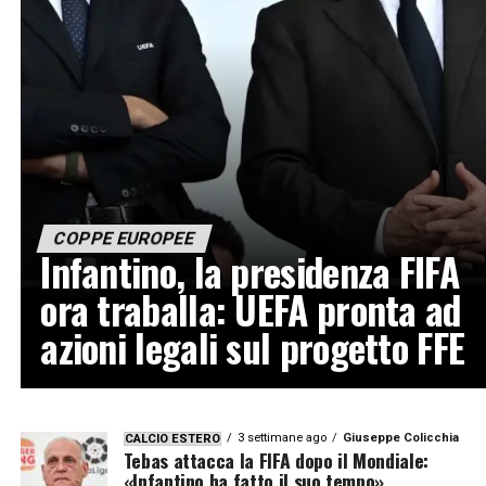
COPPE EUROPEE
Infantino, la presidenza FIFA
ora traballa: UEFA pronta ad
azioni legali sul progetto FFE
3 settimane ago
Giuseppe Colicchia
CALCIO ESTERO
Tebas attacca la FIFA dopo il Mondiale:
«Infantino ha fatto il suo tempo»