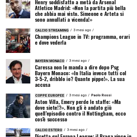
Henry soddisfatto a metà da Arsenal
Atletico Madrid: «Non la partita più bella
che abbia mai visto. Simeone e Arteta si
sono annullati a vicenda!»
3 mesi ago
CALCIO STREAMING
Champions League in TV: programma, orari
e dove vederla
3 mesi ago
BAYERN MONACO
Caressa non le manda a dire dopo Psg
Bayern Monaco: «In Italia invece tutti col
3-5-2, dribblo io? Quante pippe!». La sua
accusa
3 mesi ago
Paolo Rossi
COPPE EUROPEE
Aston Villa, Emery perde le staffe: «Ma
dove siete!?». Non gli è andato giù
quell’episodio contro il Nottingham, ecco
cos’è successo
3 mesi ago
CALCIO ESTERO
Diretta gol Europa League: il Braga vince in