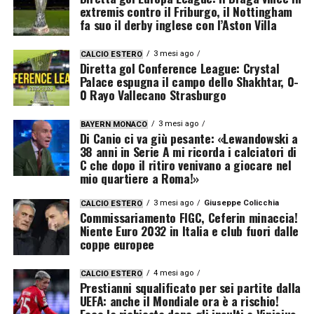
extremis contro il Friburgo, il Nottingham
fa suo il derby inglese con l’Aston Villa
3 mesi ago
CALCIO ESTERO
Diretta gol Conference League: Crystal
Palace espugna il campo dello Shakhtar, 0-
0 Rayo Vallecano Strasburgo
3 mesi ago
BAYERN MONACO
Di Canio ci va giù pesante: «Lewandowski a
38 anni in Serie A mi ricorda i calciatori di
C che dopo il ritiro venivano a giocare nel
mio quartiere a Roma!»
3 mesi ago
Giuseppe Colicchia
CALCIO ESTERO
Commissariamento FIGC, Ceferin minaccia!
Niente Euro 2032 in Italia e club fuori dalle
coppe europee
4 mesi ago
CALCIO ESTERO
Prestianni squalificato per sei partite dalla
UEFA: anche il Mondiale ora è a rischio!
Ecco la richiesta dopo gli insulti a Vinicius