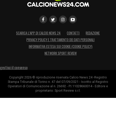
SCARICA L’APP DI CALCIO NEWS 24
CONTATTI
REDAZIONE
PRIVACY POLICY E TRATTAMENTO DEI DATI PERSONALI
INFORMATIVA ESTESA SUI COOKIE (COOKIE POLICY)
NETWORK SPORT REVIEW
gestisci il consenso
Copyright 2026 © riproduzione riservata Calcio News 24 -Registro
Stampa Tribunale di Torino n. 47 del 07/09/2021 - Iscritto al Registro
Operatori di Comunicazione al n. 26692 - P.I.11028660014 - Editore e
proprietario: Sport Review s.r.l.