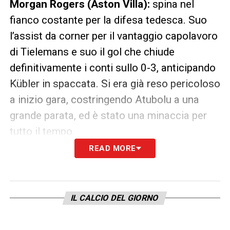
Morgan Rogers (Aston Villa):
spina nel
fianco costante per la difesa tedesca. Suo
l’assist da corner per il vantaggio capolavoro
di Tielemans e suo il gol che chiude
definitivamente i conti sullo 0-3, anticipando
Kübler in spaccata. Si era già reso pericoloso
a inizio gara, costringendo Atubolu a una
grande parata, ed è stato una minaccia per
tutto il tempo.
READ MORE
Youri Tielemans (Aston Villa):
sblocca una
finale equilibrata (fino a quel momento) con
un gesto tecnico di rara bellezza e difficoltà:
IL CALCIO DEL GIORNO
destro al volo potente e preciso su calcio
d’angolo indiretto. Oltre al gol, tanta