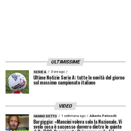
sostanza e geometria a centrocampo, prima
di essere sostituito nei minuti finali.
Unai Emery (Allenatore Aston Villa):
Il “Re”
dell’Europa League colpisce ancora.
Conquista il suo quinto personale trofeo
nella competizione, schierando un Aston
ULTIMISSIME
Villa organizzato, cinico e spettacolare. La
squadra ha gestito il palleggio e punito
3 ore ago
SERIE A
Ultime Notizie Serie A: tutte le novità del giorno
spietatamente le distrazioni del Friburgo,
sul massimo campionato italiano
dominando letteralmente la ripresa.
Tifosi del Friburgo:
un plauso al pubblico
VIDEO
tedesco, arrivato in massa a Istanbul, che
1 settimana ago
Alberto Petrosilli
HANNO DETTO
Bargiggia: «Mancini voleva solo la Nazionale. Vi
non ha mai smesso di cantare e sostenere la
svelo cosa è successo davvero dietro le quinte