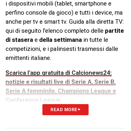
i dispositivi mobili (tablet, smartphone e
perfino console da gioco) e tutti i device, ma
anche per tv e smart tv. Guida alla diretta TV:
qui di seguito l’elenco
completo delle
partite
di stasera
e
della settimana
in tutte le
competizioni, e i palinsesti trasmessi dalle
emittenti italiane.
Scarica l’app gratuita di Calcionews24:
notizie e risultati live di Serie A, Serie B,
Serie A femminile, Champions League e
Conference League.
READ MORE
GUIDA ALLA DIRETTA TV DI LUNEDÌ 3 AGOSTO
GUIDA ALLA DIRETTA TV DI MARTEDÌ 4 AGOSTO