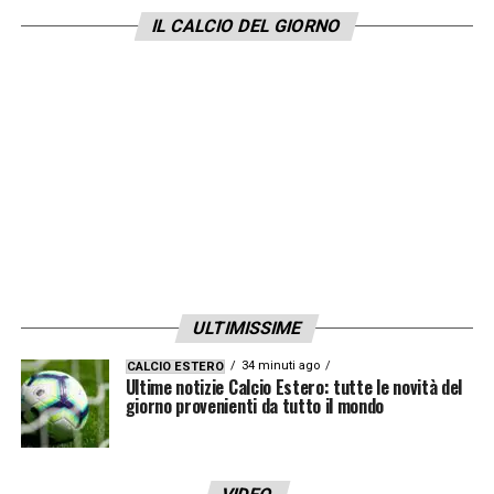
GUIDA ALLA DIRETTA TV DI MERCOLEDÌ 5
IL CALCIO DEL GIORNO
AGOSTO
GUIDA ALLA DIRETTA TV DI GIOVEDÌ 6 AGOSTO
GUIDA ALLA DIRETTA TV DI LUNEDÌ
3 AGOSTO
20.30 Celtic-Dundee (Campionato scozzese) –
COMO TV
GUIDA ALLA DIRETTA TV DI
ULTIMISSIME
MARTEDÌ 4 AGOSTO
34 minuti ago
CALCIO ESTERO
Ultime notizie Calcio Estero: tutte le novità del
giorno provenienti da tutto il mondo
00.00 Velez Sarsfield-Independiente (Campionato
argentino) – SPORTITALIA e COMO TV
18.00 Newport County-Roma (Amichevole)
–