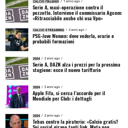
1 anno ago
CALCIO ITALIANO
Serie A, maxi-operazione contro il
pezzotto. Interviene il commissario Agcom:
«Ritracciabile anche chi usa Vpn»
2 anni ago
CALCIO STREAMING
PSG-Juve Women: dove vederla, orario e
probabili formazioni
2 anni ago
2024
Serie A, DAZN alza i prezzi per la prossima
stagione: ecco il nuovo tariffario
2 anni ago
2024
Apple Fifa, si cerca l’accordo per il
Mondiale per Club: i dettagli
2 anni ago
2024
Tebas contro la pirateria: «Calcio gratis?
Sui social girano tanti link. Meta non