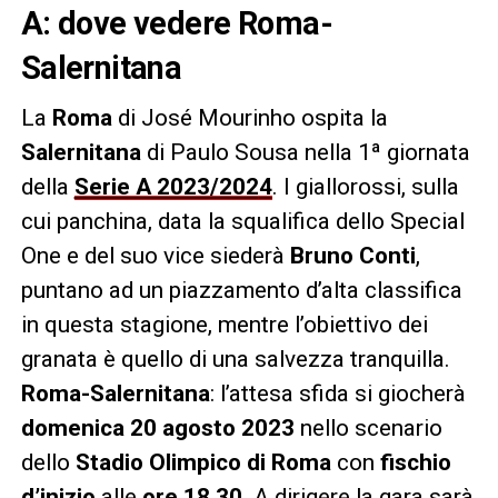
A: dove vedere Roma-
Salernitana
La
Roma
di José Mourinho ospita la
Salernitana
di Paulo Sousa nella 1ª giornata
della
Serie A 2023/202
4
. I giallorossi, sulla
cui panchina, data la squalifica dello Special
One e del suo vice siederà
Bruno Conti
,
puntano ad un piazzamento d’alta classifica
in questa stagione, mentre l’obiettivo dei
granata è quello di una salvezza tranquilla.
Roma-Salernitana
: l’attesa sfida si giocherà
domenica 20 agosto 2023
nello scenario
dello
Stadio Olimpico di Roma
con
fischio
d’inizio
alle
ore 18.30
. A dirigere la gara sarà