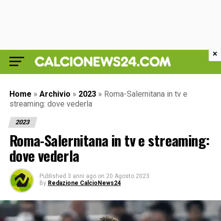
×
Home
»
Archivio
»
2023
»
Roma-Salernitana in tv e
streaming: dove vederla
2023
Roma-Salernitana in tv e streaming:
dove vederla
Published
3 anni ago
on
20 Agosto 2023
By
Redazione CalcioNews24