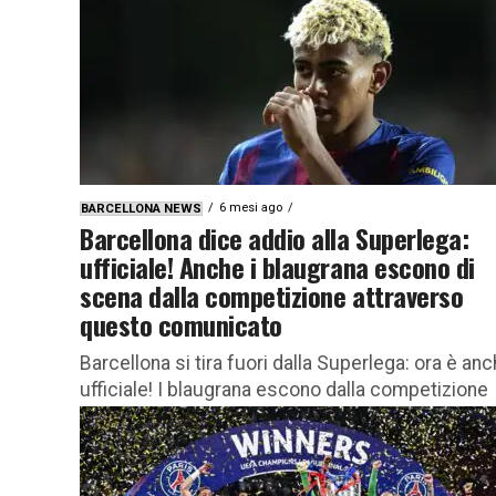
6 mesi ago
BARCELLONA NEWS
Barcellona dice addio alla Superlega:
ufficiale! Anche i blaugrana escono di
scena dalla competizione attraverso
questo comunicato
Barcellona si tira fuori dalla Superlega: ora è an
ufficiale! I blaugrana escono dalla competizione
attraverso questa nota Il progetto che promette
di rivoluzionare l’equilibrio del...