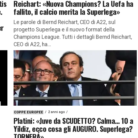
tis
Reichart: «Nuova Champions? La Uefa ha
.
fallito, il calcio merita la Superlega»
Le parole di Bernd Reichart, CEO di A22, sul
er
progetto Superlega e il nuovo format della
Champions League. Tutti i dettagli Bernd Reichart,
CEO di A22, ha...
rnd
2 anni ago
COPPE EUROPEE
Platini: «Juve da SCUDETTO? Calma… 10 a
Yildiz, ecco cosa gli AUGURO. Superlega?
TORNERÁ»