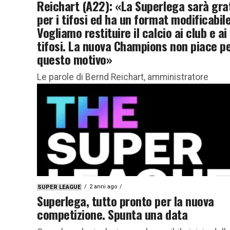
Reichart (A22): «La Superlega sarà gra
per i tifosi ed ha un format modificabile
Vogliamo restituire il calcio ai club e ai
tifosi. La nuova Champions non piace p
questo motivo»
Le parole di Bernd Reichart, amministratore
delegato di A22, società della Superlega, sugli
obiettivi futuri e la nuova Champions League Be
Reichart è l’amministratore delegato di...
2 anni ago
SUPER LEAGUE
Superlega, tutto pronto per la nuova
competizione. Spunta una data