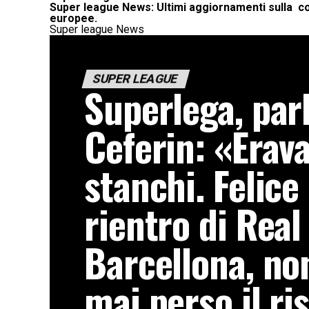
Super league News: Ultimi aggiornamenti sulla co
europee.
Super league News
SUPER LEAGUE
Superlega, par
Ceferin: «Erav
stanchi. Felice
rientro di Real
Barcellona, n
mai perso il ri