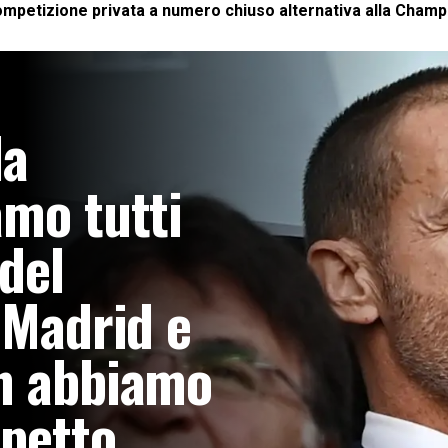
mpetizione privata a numero chiuso alternativa alla Champi
la
amo tutti
 del
 Madrid e
on abbiamo
spetto