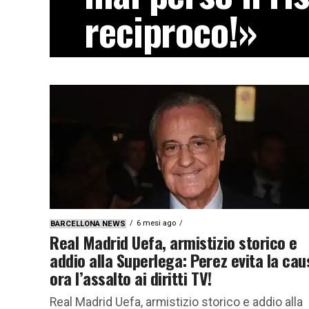
reciproco!»
Superlega, Aleksander Ceferin ha parlat
Congresso della Federcalcio europea. Le
teatro della...
6 mesi ago
BARCELLONA NEWS
Real Madrid Uefa, armistizio storico e
addio alla Superlega: Perez evita la cau
ora l’assalto ai diritti TV!
Real Madrid Uefa, armistizio storico e addio alla