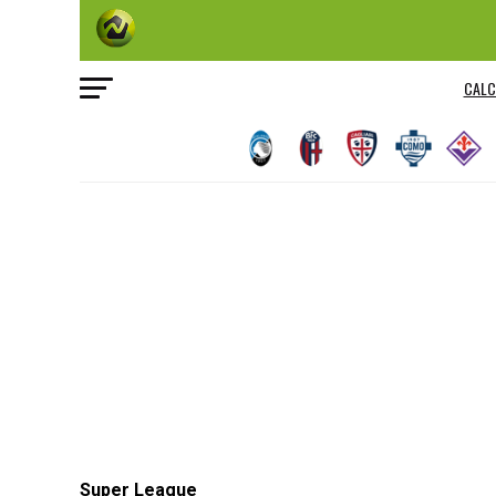
CALC
Super League