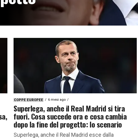
o a margine del
 sue parole Bruxelles è il
6 mesi ago
COPPE EUROPEE
Superlega, anche il Real Madrid si tira
sa,
fuori. Cosa succede ora e cosa cambia
dopo la fine del progetto: lo scenario
Superlega, anche il Real Madrid esce dalla