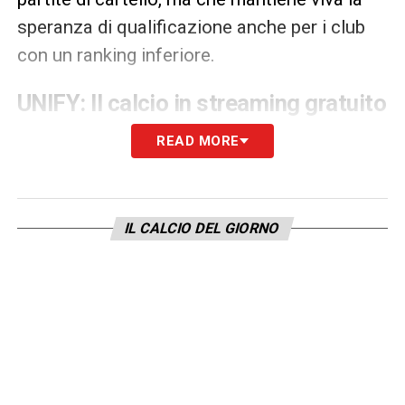
speranza di qualificazione anche per i club
con un ranking inferiore.
UNIFY: Il calcio in streaming gratuito
La seconda, grande rivoluzione riguarda la
READ MORE
trasmissione delle partite. Il progetto
prevede la creazione di
UNIFY
, una
piattaforma streaming globale e gratuita,
IL CALCIO DEL GIORNO
finanziata dalla pubblicità. Per gli utenti che
desiderano un’esperienza senza interruzioni,
sarebbe disponibile una versione Premium a
pagamento. Un modello che mira a
raggiungere un’audience mondiale, in netta
contrapposizione con l’attuale sistema delle