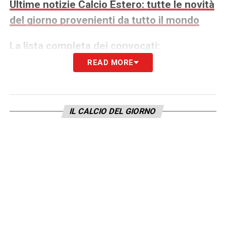
Ultime notizie Calcio Estero: tutte le novità
del giorno provenienti da tutto il mondo
La lista completa dei convocati:
READ MORE
Crepau, Goodman, St. Clair, Bombito,
Cornelius, Davies, De Fougerolles, Jones,
Johnston, Laryea, Sigur, Waterman, Ahmed,
IL CALCIO DEL GIORNO
Buchanan, Choiniere, Eustaquio, Flores,
Koné, Millar, Osorio, Saliba, Shaffelburg, J.
David, P. David, Larin, Oluwaseyi.
LA PLAYLIST DELLE NOSTRE TOP NEWS