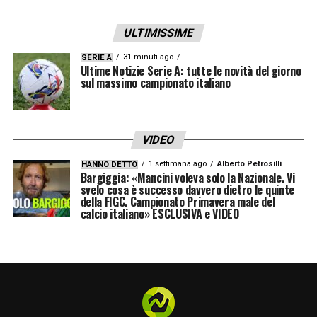
ULTIMISSIME
31 minuti ago
SERIE A
Ultime Notizie Serie A: tutte le novità del giorno
sul massimo campionato italiano
VIDEO
1 settimana ago
Alberto Petrosilli
HANNO DETTO
Bargiggia: «Mancini voleva solo la Nazionale. Vi
svelo cosa è successo davvero dietro le quinte
della FIGC. Campionato Primavera male del
calcio italiano» ESCLUSIVA e VIDEO