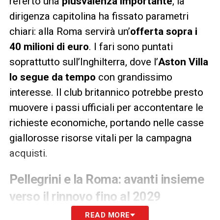
referto una
plusvalenza importante
, la
dirigenza capitolina ha fissato parametri
chiari: alla Roma servirà un’
offerta sopra i
40 milioni di euro
. I fari sono puntati
soprattutto sull’Inghilterra, dove l’
Aston Villa
lo segue da tempo
con grandissimo
interesse. Il club britannico potrebbe presto
muovere i passi ufficiali per accontentare le
richieste economiche, portando nelle casse
giallorosse risorse vitali per la campagna
acquisti.
Pellegrini e la Roma: avanti insieme
verso il rinnovo fino al 2029
READ MORE
Scenario radicalmente opposto, invece, per