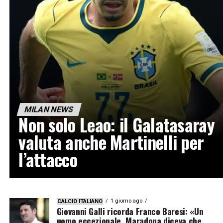
MILAN NEWS
Non solo Leao: il Galatasaray
valuta anche Martinelli per
l’attacco
1 giorno ago
CALCIO ITALIANO
Giovanni Galli ricorda Franco Baresi: «Un
uomo eccezionale, Maradona diceva che