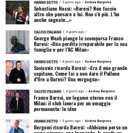
3 giorni ago
Andrea Bargione
HANNO DETTO
Sebastiano Rossi: «Baresi? Non faccio
altro che pensare a lui. Non c’è più. L’ho
anche sognato…»
4 giorni ago
CALCIO ITALIANO
George Weah piange la scomparsa Franco
Baresi: «Una perdita irreparabile per la sua
famiglia e per l’AC Milan»
4 giorni ago
Andrea Bargione
HANNO DETTO
Savicevic ricorda Baresi: «Era il mio grande
capitano. Come fai a non dare il Pallone
d’Oro a Baresi? Una vergogna»
4 giorni ago
Andrea Bargione
CALCIO ITALIANO
Franco Baresi, un legame eterno con il
Milan: il club lavora per un omaggio
permanente: le idee
5 giorni ago
Andrea Bargione
HANNO DETTO
Bergomi ricorda Baresi: «Abbiamo perso un
uomo giovane, una leggenda. Io perdo un