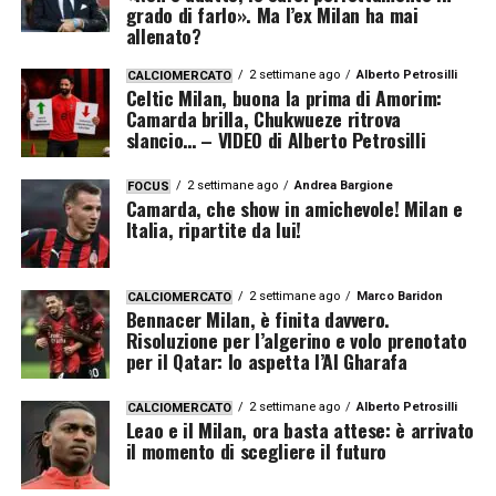
grado di farlo». Ma l’ex Milan ha mai
allenato?
2 settimane ago
Alberto Petrosilli
CALCIOMERCATO
Celtic Milan, buona la prima di Amorim:
Camarda brilla, Chukwueze ritrova
slancio… – VIDEO di Alberto Petrosilli
2 settimane ago
Andrea Bargione
FOCUS
Camarda, che show in amichevole! Milan e
Italia, ripartite da lui!
2 settimane ago
Marco Baridon
CALCIOMERCATO
Bennacer Milan, è finita davvero.
Risoluzione per l’algerino e volo prenotato
per il Qatar: lo aspetta l’Al Gharafa
2 settimane ago
Alberto Petrosilli
CALCIOMERCATO
Leao e il Milan, ora basta attese: è arrivato
il momento di scegliere il futuro