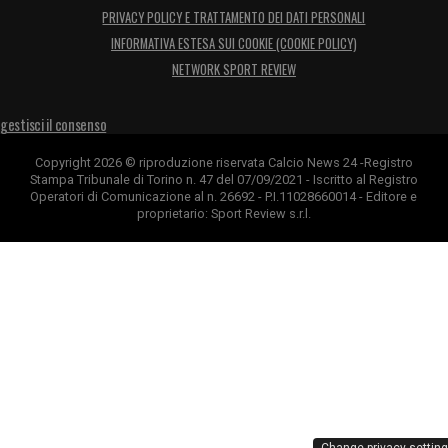
PRIVACY POLICY E TRATTAMENTO DEI DATI PERSONALI
INFORMATIVA ESTESA SUI COOKIE (COOKIE POLICY)
NETWORK SPORT REVIEW
gestisci il consenso
Copyright 2026 © riproduzione riservata Calcio News 24 -Registro
Stampa Tribunale di Torino n. 47 del 07/09/2021 - Iscritto al Registro
Operatori di Comunicazione al n. 26692 - P.I.11028660014 - Editore e
proprietario: Sport Review s.r.l.