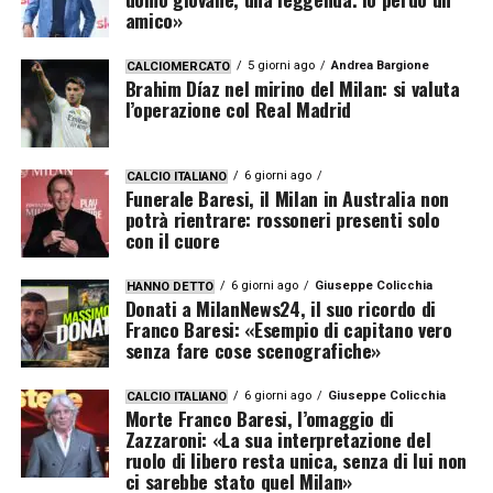
amico»
5 giorni ago
Andrea Bargione
CALCIOMERCATO
Brahim Díaz nel mirino del Milan: si valuta
l’operazione col Real Madrid
6 giorni ago
CALCIO ITALIANO
Funerale Baresi, il Milan in Australia non
potrà rientrare: rossoneri presenti solo
con il cuore
6 giorni ago
Giuseppe Colicchia
HANNO DETTO
Donati a MilanNews24, il suo ricordo di
Franco Baresi: «Esempio di capitano vero
senza fare cose scenografiche»
6 giorni ago
Giuseppe Colicchia
CALCIO ITALIANO
Morte Franco Baresi, l’omaggio di
Zazzaroni: «La sua interpretazione del
ruolo di libero resta unica, senza di lui non
ci sarebbe stato quel Milan»