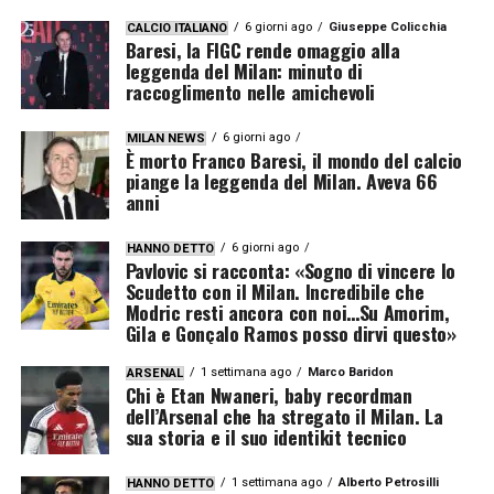
6 giorni ago
Giuseppe Colicchia
CALCIO ITALIANO
Baresi, la FIGC rende omaggio alla
leggenda del Milan: minuto di
raccoglimento nelle amichevoli
6 giorni ago
MILAN NEWS
È morto Franco Baresi, il mondo del calcio
piange la leggenda del Milan. Aveva 66
anni
6 giorni ago
HANNO DETTO
Pavlovic si racconta: «Sogno di vincere lo
Scudetto con il Milan. Incredibile che
Modric resti ancora con noi…Su Amorim,
Gila e Gonçalo Ramos posso dirvi questo»
1 settimana ago
Marco Baridon
ARSENAL
Chi è Etan Nwaneri, baby recordman
dell’Arsenal che ha stregato il Milan. La
sua storia e il suo identikit tecnico
1 settimana ago
Alberto Petrosilli
HANNO DETTO