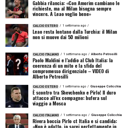
Gabbia rilancia: «Con Amorim cambiano le
richieste, ma al Milan bisogna sempre
vincere. A Leao voglio bene»
1 settimana ago
CALCIO ESTERO
Leao resta lontano dalla Turchia: il Milan
non si muove dai 50 milioni
1 settimana ago
Alberto Petrosilli
CALCIO ITALIANO
Paolo Maldini e l’addio al Club Italia: la
coerenza di un mito e la sfida del
compromesso dirigenziale – VIDEO di
Alberto Petrosilli
1 settimana ago
Giuseppe Colicchia
CALCIO ESTERO
È scontro tra Shevchenko e Pirlo! Il duro
attacco all’ex compagno: bufera sul
viaggio a Mosca
1 settimana ago
Giuseppe Colicchia
CALCIO ITALIANO
Rivera boccia Pirlo ct Italia e si candida:
«Non è adatto, io sarei perfettamente in