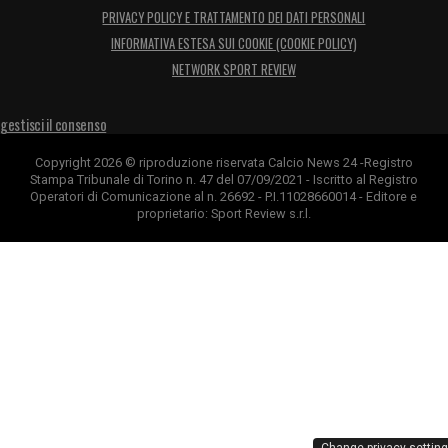
PRIVACY POLICY E TRATTAMENTO DEI DATI PERSONALI
INFORMATIVA ESTESA SUI COOKIE (COOKIE POLICY)
NETWORK SPORT REVIEW
gestisci il consenso
Copyright 2026 © riproduzione riservata Calcio News 24 -Registro
Stampa Tribunale di Torino n. 47 del 07/09/2021 - Iscritto al Registro
Operatori di Comunicazione al n. 26692 - P.I.11028660014 - Editore e
proprietario: Sport Review s.r.l.