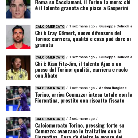
Roma su Cacciamani, il Torino fa muro: chi
è il talento granata che piace a Gasperini
1 settimana ago
Giuseppe Colicchia
CALCIOMERCATO
Chi è Eray Cömert, nuovo difensore del
Torino: carriera, qualità e cosa può dare ai
granata
1 settimana ago
Giuseppe Colicchia
CALCIOMERCATO
Chi è Kian Fitz-Jim, il talento Ajax a un
passo dal Torino: qualità, carriera e ruolo
con Abate
1 settimana ago
Andrea Bargione
CALCIOMERCATO
Torino, arriva Comuzzo: intesa totale con la
Fiorentina, prestito con riscatto fissato
2 settimane ago
CALCIOMERCATO
Calciomercato Torino, pressing forte su
Comuzzo: avanzano le trattative con la
Fiorentina. Cosa c’è dietro le mosse dei