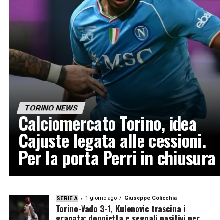
TORINO NEWS
Calciomercato Torino, idea
Cajuste legata alle cessioni.
Per la porta Perri in chiusura
1 giorno ago
Giuseppe Colicchia
SERIE A
Torino-Vado 3-1, Kulenovic trascina i
granata: doppietta e segnali positivi per