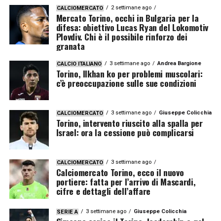
2 settimane ago
CALCIOMERCATO
Mercato Torino, occhi in Bulgaria per la
difesa: obiettivo Lucas Ryan del Lokomotiv
Plovdiv. Chi è il possibile rinforzo dei
granata
3 settimane ago
Andrea Bargione
CALCIO ITALIANO
Torino, Ilkhan ko per problemi muscolari:
c’è preoccupazione sulle sue condizioni
3 settimane ago
Giuseppe Colicchia
CALCIOMERCATO
Torino, intervento riuscito alla spalla per
Israel: ora la cessione può complicarsi
3 settimane ago
CALCIOMERCATO
Calciomercato Torino, ecco il nuovo
portiere: fatta per l’arrivo di Mascardi,
cifre e dettagli dell’affare
3 settimane ago
Giuseppe Colicchia
SERIE A