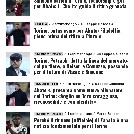
Simeone carica il Torino, leadership e gol
per Abate: il Cholito guida il ritiro granata
3 settimane ago
Giuseppe Colicchia
SERIE A
Torino, entusiasmo per Abate: Filadelfia
pieno prima del ritiro a Pinzolo
4 settimane ago
Giuseppe Colicchia
CALCIOMERCATO
Torino, Petrachi detta la linea del mercato:
dal portiere, a Nelson e Comuzzo, passando
per il futuro di Vlasic e Simeone
4 settimane ago
Giuseppe Colicchia
HANNO DETTO
Abate si presenta come nuovo allenatore
del Torino: «Voglio un Toro coraggioso,
riconoscibile e con identità»
4 settimane ago
Marco Baridon
CALCIOMERCATO
Perché il rinnovo (ufficiale) di Zapata è una
notizia fondamentale per il Torino