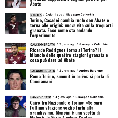
Abate
2 giorni ago
Giuseppe Colicchia
SERIE A
Torino, Casadei cambia ruolo con Abate e
torna alle origini: nuova vita sulla trequarti
granata. Ecco come sta andando
l’esperimento
2 giorni ago
Giuseppe Colicchia
CALCIOMERCATO
Ricardo Rodriguez torna al Torino? Il
bilancio delle quattro stagioni granata e
cosa può dare ad Abate
2 giorni ago
Andrea Bargione
CALCIOMERCATO
Roma‑Torino, summit in arrivo: si parla di
Cacciamani
4 giorni ago
Giuseppe Colicchia
HANNO DETTO
Cairo tra Nazionale e Torino: «Se sarà
l’ultima stagione voglio farla alla
grandissima. Mancini è una scelta di
Malagò, la Serie A voleva Conte»