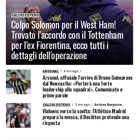
4 ore ago
CALCIO ESTERO
Colpo Solomon per il West Ham!
Trovato l’accordo con il Tottenham
per l’ex Fiorentina, ecco tutti i
dettagli dell’operazione
4 ore ago
ARSENAL
Arsenal, ufficiale l’arrivo di Bruno Guimaraes
dal Newcastle: «Porterà una forte
leadership alla squadra!». Comunicato e
prime parole
5 ore ago
Andrea Bargione
CALCIO ESTERO
Vlahovic verso la scelta: l’Atlético Madrid
prepara la mossa, il Besiktas pretende una
risposta