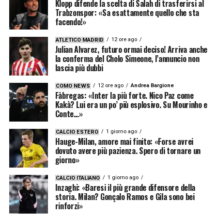
Klopp difende la scelta di Salah di trasferirsi al
Trabzonspor: «Sa esattamente quello che sta
facendo!»
12 ore ago
ATLETICO MADRID
Julian Alvarez, futuro ormai deciso! Arriva anche
la conferma del Cholo Simeone, l’annuncio non
lascia più dubbi
12 ore ago
Andrea Bargione
COMO NEWS
Fàbregas: «Inter la più forte. Nico Paz come
Kakà? Lui era un po’ più esplosivo. Su Mourinho e
Conte…»
1 giorno ago
CALCIO ESTERO
Hauge-Milan, amore mai finito: «Forse avrei
dovuto avere più pazienza. Spero di tornare un
giorno»
1 giorno ago
CALCIO ITALIANO
Inzaghi: «Baresi il più grande difensore della
storia. Milan? Gonçalo Ramos e Gila sono bei
rinforzi»