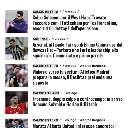
4 ore ago
CALCIO ESTERO
Colpo Solomon per il West Ham! Trovato
l’accordo con il Tottenham per l’ex Fiorentina,
ecco tutti i dettagli dell’operazione
4 ore ago
ARSENAL
Arsenal, ufficiale l’arrivo di Bruno Guimaraes dal
Newcastle: «Porterà una forte leadership alla
squadra!». Comunicato e prime parole
5 ore ago
Andrea Bargione
CALCIO ESTERO
Vlahovic verso la scelta: l’Atlético Madrid
prepara la mossa, il Besiktas pretende una
risposta
6 ore ago
CALCIO ITALIANO
Frosinone, doppio colpo a centrocampo: in arrivo
Romano Schmid e Florian Grillitsch
6 ore ago
Andrea Bargione
CALCIO ESTERO
Morata Atlanta United, interesse concreto: