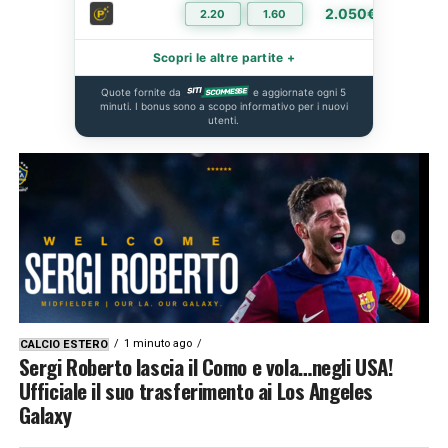
2.050€
2.20
1.60
PIÙ I
Scopri le altre partite +
Quote fornite da
e aggiornate ogni 5
minuti. I bonus sono a scopo informativo per i nuovi
utenti.
1 minuto ago
CALCIO ESTERO
Sergi Roberto lascia il Como e vola…negli USA!
Ufficiale il suo trasferimento ai Los Angeles
Galaxy