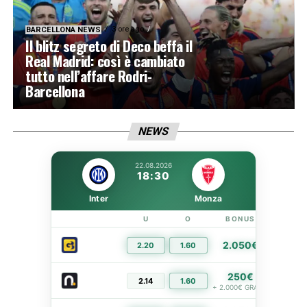
3 ore ago
BARCELLONA NEWS
Il blitz segreto di Deco beffa il
Real Madrid: così è cambiato
tutto nell’affare Rodri-
Barcellona
NEWS
22.08.2026
18:30
Inter
Monza
U
O
BONUS
LIN
2.050€
2.20
1.60
PIÙ I
250€
2.14
1.60
PIÙ I
+ 2.000€ GRATIS