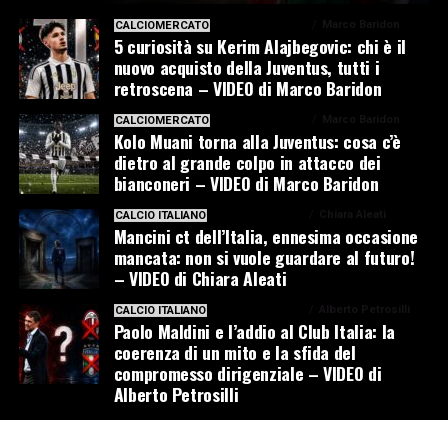
1 settimana ago
Marco Baridon
CALCIOMERCATO
5 curiosità su Kerim Alajbegovic: chi è il
nuovo acquisto della Juventus, tutti i
retroscena – VIDEO di Marco Baridon
1 settimana ago
Marco Baridon
CALCIOMERCATO
Kolo Muani torna alla Juventus: cosa c’è
dietro al grande colpo in attacco dei
bianconeri – VIDEO di Marco Baridon
1 settimana ago
Chiara Aleati
CALCIO ITALIANO
Mancini ct dell’Italia, ennesima occasione
mancata: non si vuole guardare al futuro!
– VIDEO di Chiara Aleati
2 settimane ago
Alberto Petrosilli
CALCIO ITALIANO
Paolo Maldini e l’addio al Club Italia: la
coerenza di un mito e la sfida del
compromesso dirigenziale – VIDEO di
Alberto Petrosilli