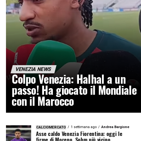
VENEZIA NEWS
Colpo Venezia: Halhal a un
passo! Ha giocato il Mondiale
con il Marocco
1 settimana ago
Andrea Bargione
CALCIOMERCATO
Asse caldo Venezia Fiorentina: oggi le
firme di Moreno, Sohm più vicino