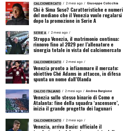
2 mesi ago
Giuseppe Colicchia
CALCIOMERCATO
Chi è Sima Suso? Caratteristiche e numeri
del mediano che il Venezia vuole regalarsi
dopo la promozione in Serie A
2 mesi ago
SERIE A
Stroppa Venezia, il matrimonio continua:
rinnovo fino al 2029 per l’allenatore e
sinergia totale in vista del calciomercato
2 mesi ago
CALCIOMERCATO
Venezia pronto a infiammare il mercato:
obiettivo Ché Adams in attacco, in difesa
spunta un nome dall’Olanda
2 mesi ago
Andrea Bargione
CALCIO ITALIANO
Venezia sullo stesso binario di Como e
Atalanta: fine della squadra ‘ascensore’,
inizia il grande progetto dei lagunari
2 mesi ago
CALCIOMERCATO
Venezia, arriva Basic: ufficiale il