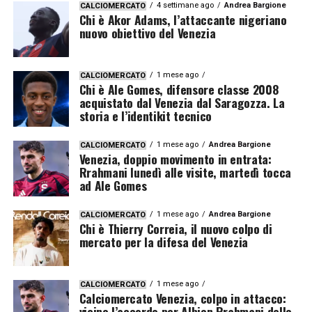
4 settimane ago
Andrea Bargione
CALCIOMERCATO
Chi è Akor Adams, l’attaccante nigeriano
nuovo obiettivo del Venezia
1 mese ago
CALCIOMERCATO
Chi è Ale Gomes, difensore classe 2008
acquistato dal Venezia dal Saragozza. La
storia e l’identikit tecnico
1 mese ago
Andrea Bargione
CALCIOMERCATO
Venezia, doppio movimento in entrata:
Rrahmani lunedì alle visite, martedì tocca
ad Ale Gomes
1 mese ago
Andrea Bargione
CALCIOMERCATO
Chi è Thierry Correia, il nuovo colpo di
mercato per la difesa del Venezia
1 mese ago
CALCIOMERCATO
Calciomercato Venezia, colpo in attacco:
vicino l’accordo per Albion Rrahmani dello