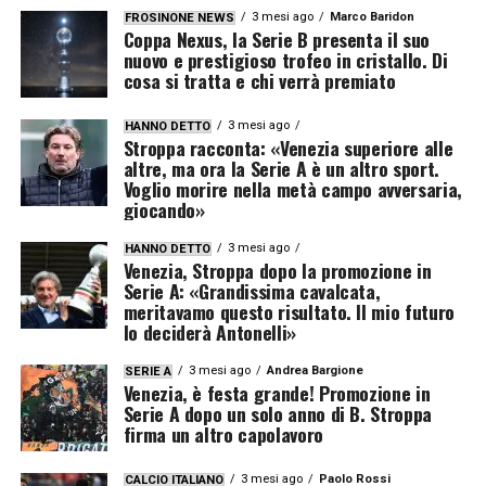
3 mesi ago
Marco Baridon
FROSINONE NEWS
Coppa Nexus, la Serie B presenta il suo
nuovo e prestigioso trofeo in cristallo. Di
cosa si tratta e chi verrà premiato
3 mesi ago
HANNO DETTO
Stroppa racconta: «Venezia superiore alle
altre, ma ora la Serie A è un altro sport.
Voglio morire nella metà campo avversaria,
giocando»
3 mesi ago
HANNO DETTO
Venezia, Stroppa dopo la promozione in
Serie A: «Grandissima cavalcata,
meritavamo questo risultato. Il mio futuro
lo deciderà Antonelli»
3 mesi ago
Andrea Bargione
SERIE A
Venezia, è festa grande! Promozione in
Serie A dopo un solo anno di B. Stroppa
firma un altro capolavoro
3 mesi ago
Paolo Rossi
CALCIO ITALIANO