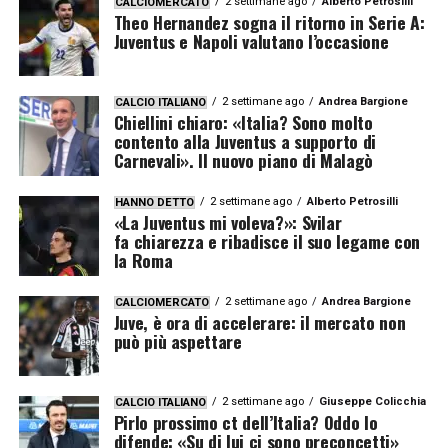
2 settimane ago
Alberto Petrosilli
CALCIOMERCATO
Theo Hernandez sogna il ritorno in Serie A:
Juventus e Napoli valutano l’occasione
2 settimane ago
Andrea Bargione
CALCIO ITALIANO
Chiellini chiaro: «Italia? Sono molto
contento alla Juventus a supporto di
Carnevali». Il nuovo piano di Malagò
2 settimane ago
Alberto Petrosilli
HANNO DETTO
«La Juventus mi voleva?»: Svilar
fa chiarezza e ribadisce il suo legame con
la Roma
2 settimane ago
Andrea Bargione
CALCIOMERCATO
Juve, è ora di accelerare: il mercato non
può più aspettare
2 settimane ago
Giuseppe Colicchia
CALCIO ITALIANO
Pirlo prossimo ct dell’Italia? Oddo lo
difende: «Su di lui ci sono preconcetti»