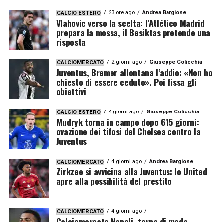
23 ore ago
Andrea Bargione
CALCIO ESTERO
Vlahovic verso la scelta: l’Atlético Madrid
prepara la mossa, il Besiktas pretende una
risposta
2 giorni ago
Giuseppe Colicchia
CALCIOMERCATO
Juventus, Bremer allontana l’addio: «Non ho
chiesto di essere ceduto». Poi fissa gli
obiettivi
4 giorni ago
Giuseppe Colicchia
CALCIO ESTERO
Mudryk torna in campo dopo 615 giorni:
ovazione dei tifosi del Chelsea contro la
Juventus
4 giorni ago
Andrea Bargione
CALCIOMERCATO
Zirkzee si avvicina alla Juventus: lo United
apre alla possibilità del prestito
4 giorni ago
CALCIOMERCATO
Calciomercato Napoli, torna di moda