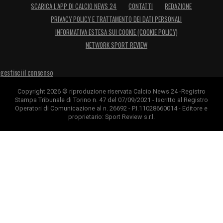
SCARICA L’APP DI CALCIO NEWS 24
CONTATTI
REDAZIONE
PRIVACY POLICY E TRATTAMENTO DEI DATI PERSONALI
INFORMATIVA ESTESA SUI COOKIE (COOKIE POLICY)
NETWORK SPORT REVIEW
gestisci il consenso
Copyright 2026 © riproduzione riservata Calcio News 24 -Registro
Stampa Tribunale di Torino n. 47 del 07/09/2021 - Iscritto al Registro
Operatori di Comunicazione al n. 26692 - P.I.11028660014 - Editore e
proprietario: Sport Review s.r.l.