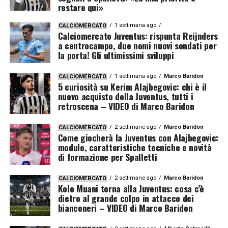
restare qui»
1 settimana ago
CALCIOMERCATO
Calciomercato Juventus: rispunta Reijnders
a centrocampo, due nomi nuovi sondati per
la porta! Gli ultimissimi sviluppi
1 settimana ago
Marco Baridon
CALCIOMERCATO
5 curiosità su Kerim Alajbegovic: chi è il
nuovo acquisto della Juventus, tutti i
retroscena – VIDEO di Marco Baridon
2 settimane ago
Marco Baridon
CALCIOMERCATO
Come giocherà la Juventus con Alajbegovic:
modulo, caratteristiche tecniche e novità
di formazione per Spalletti
2 settimane ago
Marco Baridon
CALCIOMERCATO
Kolo Muani torna alla Juventus: cosa c’è
dietro al grande colpo in attacco dei
bianconeri – VIDEO di Marco Baridon