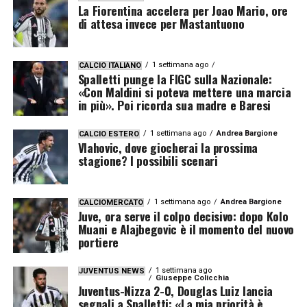
La Fiorentina accelera per Joao Mario, ore
di attesa invece per Mastantuono
1 settimana ago
CALCIO ITALIANO
Spalletti punge la FIGC sulla Nazionale:
«Con Maldini si poteva mettere una marcia
in più». Poi ricorda sua madre e Baresi
1 settimana ago
Andrea Bargione
CALCIO ESTERO
Vlahovic, dove giocherai la prossima
stagione? I possibili scenari
1 settimana ago
Andrea Bargione
CALCIOMERCATO
Juve, ora serve il colpo decisivo: dopo Kolo
Muani e Alajbegovic è il momento del nuovo
portiere
1 settimana ago
JUVENTUS NEWS
Giuseppe Colicchia
Juventus-Nizza 2-0, Douglas Luiz lancia
segnali a Spalletti: «La mia priorità è