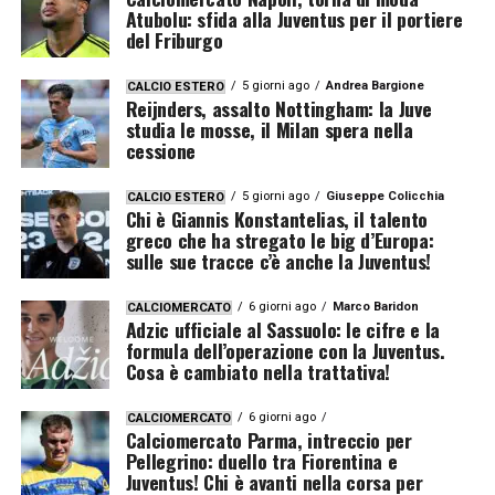
Atubolu: sfida alla Juventus per il portiere
del Friburgo
5 giorni ago
Andrea Bargione
CALCIO ESTERO
Reijnders, assalto Nottingham: la Juve
studia le mosse, il Milan spera nella
cessione
5 giorni ago
Giuseppe Colicchia
CALCIO ESTERO
Chi è Giannis Konstantelias, il talento
greco che ha stregato le big d’Europa:
sulle sue tracce c’è anche la Juventus!
6 giorni ago
Marco Baridon
CALCIOMERCATO
Adzic ufficiale al Sassuolo: le cifre e la
formula dell’operazione con la Juventus.
Cosa è cambiato nella trattativa!
6 giorni ago
CALCIOMERCATO
Calciomercato Parma, intreccio per
Pellegrino: duello tra Fiorentina e
Juventus! Chi è avanti nella corsa per