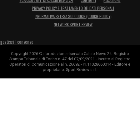
SCARICA L’APP DI CALCIO NEWS 24
CONTATTI
REDAZIONE
PRIVACY POLICY E TRATTAMENTO DEI DATI PERSONALI
INFORMATIVA ESTESA SUI COOKIE (COOKIE POLICY)
NETWORK SPORT REVIEW
gestisci il consenso
Copyright 2026 © riproduzione riservata Calcio News 24 -Registro
Stampa Tribunale di Torino n. 47 del 07/09/2021 - Iscritto al Registro
Operatori di Comunicazione al n. 26692 - P.I.11028660014 - Editore e
proprietario: Sport Review s.r.l.