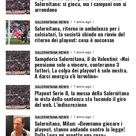
Salernitana: si gioca, ma i campani non si
arrendono
1 anno ago
SALERNITANA NEWS
Salernitana, ritorno in ambulanza per i
calciatori, la società chiede un rinvio del
ritorno dei playout: cosa è successo
1 anno ago
SALERNITANA NEWS
Sampdoria Salernitana, il ds Valentini: «Noi
pensiamo solo a vincere, conteranno 3
fattori. La colpa dei playout è solo nostra.
A darci energia c’è Iervolino»
1 anno ago
SALERNITANA NEWS
Playout Serie B, la mossa della Salernitana
in vista della sentenza sta facendo il giro
del web. L’indiscrezione
1 anno ago
SALERNITANA NEWS
Salernitana, Milan: «Dovevamo giocare i
playout, stanno andando contro la legge!
Dalla Lega mi aspetto una cosa»