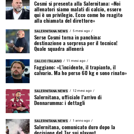
Cosmi si presenta alla Salernitana: «Noi
allenatori siamo malati di calcio, essere
qui è un privilegio. Ecco come ho reagito
alla chiamata del direttore»
5 mesi ago
SALERNITANA NEWS
Serse Cosmi torna in panchina:
destinazione a sorpresa per il tecnico!
Quale squadra allenerà
11 mesi ago
CALCIO ITALIANO
Faggiano: «L’incidente, il trapianto, il
calvario. Ma ho perso 60 kg e sono rinato»
12 mesi ago
SALERNITANA NEWS
Salernitana, ufficiale l’arrivo di
Donnarumma: i dettagli
1 anno ago
SALERNITANA NEWS
Salernitana, comunicato duro dopo la
decisione del Tar sui playout