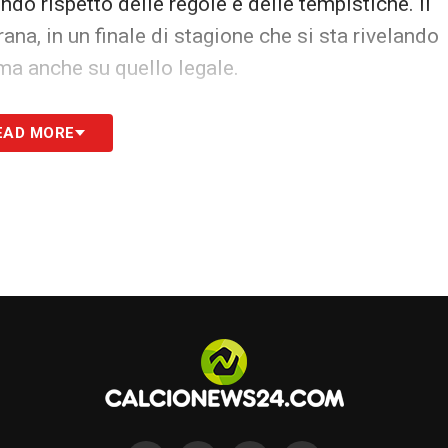
ndo rispetto delle regole e delle tempistiche. Il
ana, in un finale di stagione che si sta rivelando
ma anche su quello legale.
 capire quale sarà l’effettivo scenario dei play-
EAD MORE
te le proprie richieste.
S