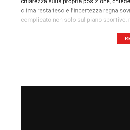
chiarezza sulla propria posizione, chiede
clima resta teso e l’incertezza regna sovr
complicato non solo sul piano sportivo, 
I prossimi giorni saranno determinanti per
R
out e se la Salernitana potrà vedere accol
LA PLAYLIST DELLE NOSTRE TOP NEW