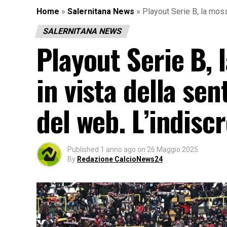
Home
»
Salernitana News
»
Playout Serie B, la moss
SALERNITANA NEWS
Playout Serie B, 
in vista della sen
del web. L’indisc
Published
1 anno ago
on
26 Maggio 2025
By
Redazione CalcioNews24