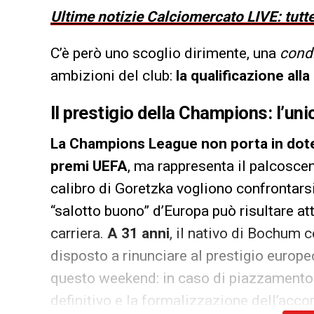
Ultime notizie Calciomercato LIVE: tutte
C’è però uno scoglio dirimente, una
condi
ambizioni del club:
la qualificazione a
Il prestigio della Champions: l’u
La Champions League non porta in dote 
premi UEFA
, ma rappresenta il palcoscen
calibro di Goretzka vogliono confrontarsi 
“salotto buono” d’Europa può risultare attr
carriera.
A 31 anni
, il nativo di Bochum 
disposto a rinunciare al prestigio europeo
questo weekend: in caso di piazzamento tr
definitivo e la formalizzazione dell’acco