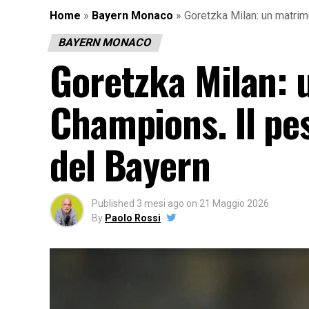
Home
»
Bayern Monaco
»
Goretzka Milan: un matrim
BAYERN MONACO
Goretzka Milan: 
Champions. Il pes
del Bayern
Published
3 mesi ago
on
21 Maggio 2026
By
Paolo Rossi