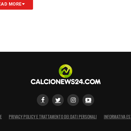
EAD MORE
ia d’amore (e di dominio)
e quello di Goretzka, basta ripercorrere il suo
ons League: 73 presenze, 6 gol e 9 assist in
attutto, Goretzka è stato una delle colonne
gue 2019-2020 vinta dal Bayern Monaco
.
lla Final Eight di Lisbona, vide un Bayern
iocate, un record assoluto) passare dalla crisi
eter Flick. In quel Bayern schiacciasassi,
ndra nei gironi e di umiliare il Barcellona di
nale,
Goretzka formava una diga insuperabile a
ra e Kimmich
(spesso dirottato terzino).
E
PRIVACY POLICY E TRATTAMENTO DEI DATI PERSONALI
INFORMATIVA ES
, il tedesco offrì una prestazione magistrale: fu