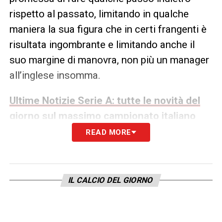
rispetto al passato, limitando in qualche
maniera la sua figura che in certi frangenti è
risultata ingombrante e limitando anche il
suo margine di manovra, non più un manager
all’inglese insomma.
Ultime Notizie Serie A: tutte le novità del
giorno sul massimo campionato italiano
READ MORE
Addii rumorosi e cicli alla Ferguson
mai iniziati davvero
Il suo addio alla Juventus fece rumore
: sia
IL CALCIO DEL GIORNO
per i trofei vinti nel giro di pochissimo tempo,
sia per il fatto che rappresentasse per la