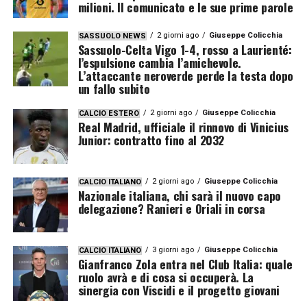
milioni. Il comunicato e le sue prime parole
2 giorni ago
Giuseppe Colicchia
SASSUOLO NEWS
Sassuolo-Celta Vigo 1-4, rosso a Laurienté:
l’espulsione cambia l’amichevole.
L’attaccante neroverde perde la testa dopo
un fallo subito
2 giorni ago
Giuseppe Colicchia
CALCIO ESTERO
Real Madrid, ufficiale il rinnovo di Vinicius
Junior: contratto fino al 2032
2 giorni ago
Giuseppe Colicchia
CALCIO ITALIANO
Nazionale italiana, chi sarà il nuovo capo
delegazione? Ranieri e Oriali in corsa
3 giorni ago
Giuseppe Colicchia
CALCIO ITALIANO
Gianfranco Zola entra nel Club Italia: quale
ruolo avrà e di cosa si occuperà. La
sinergia con Viscidi e il progetto giovani