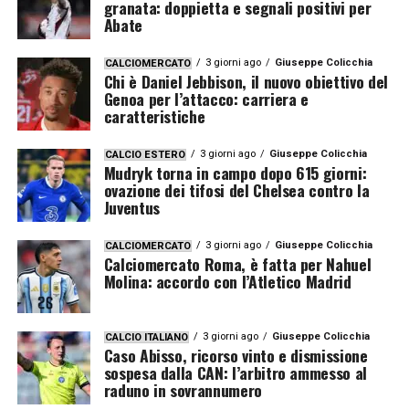
granata: doppietta e segnali positivi per
Abate
3 giorni ago
Giuseppe Colicchia
CALCIOMERCATO
Chi è Daniel Jebbison, il nuovo obiettivo del
Genoa per l’attacco: carriera e
caratteristiche
3 giorni ago
Giuseppe Colicchia
CALCIO ESTERO
Mudryk torna in campo dopo 615 giorni:
ovazione dei tifosi del Chelsea contro la
Juventus
3 giorni ago
Giuseppe Colicchia
CALCIOMERCATO
Calciomercato Roma, è fatta per Nahuel
Molina: accordo con l’Atletico Madrid
3 giorni ago
Giuseppe Colicchia
CALCIO ITALIANO
Caso Abisso, ricorso vinto e dismissione
sospesa dalla CAN: l’arbitro ammesso al
raduno in sovrannumero