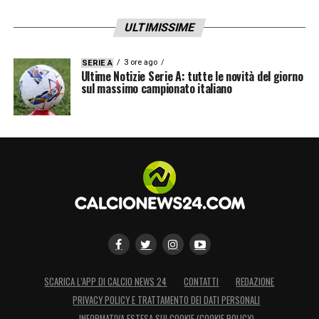
ULTIMISSIME
3 ore ago
SERIE A
Ultime Notizie Serie A: tutte le novità del giorno
sul massimo campionato italiano
SCARICA L’APP DI CALCIO NEWS 24
CONTATTI
REDAZIONE
PRIVACY POLICY E TRATTAMENTO DEI DATI PERSONALI
INFORMATIVA ESTESA SUI COOKIE (COOKIE POLICY)