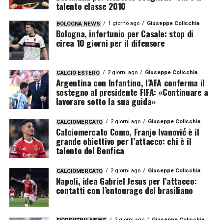
talento classe 2010
1 giorno ago
Giuseppe Colicchia
BOLOGNA NEWS
Bologna, infortunio per Casale: stop di
circa 10 giorni per il difensore
2 giorni ago
Giuseppe Colicchia
CALCIO ESTERO
Argentina con Infantino, l’AFA conferma il
sostegno al presidente FIFA: «Continuare a
lavorare sotto la sua guida»
2 giorni ago
Giuseppe Colicchia
CALCIOMERCATO
Calciomercato Como, Franjo Ivanović è il
grande obiettivo per l’attacco: chi è il
talento del Benfica
2 giorni ago
Giuseppe Colicchia
CALCIOMERCATO
Napoli, idea Gabriel Jesus per l’attacco:
contatti con l’entourage del brasiliano
2 giorni ago
Giuseppe Colicchia