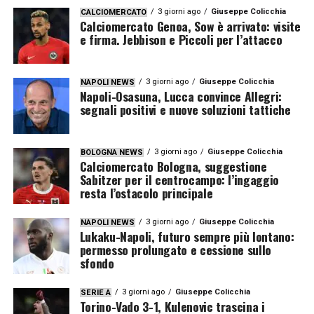
3 giorni ago
Giuseppe Colicchia
CALCIOMERCATO
Calciomercato Genoa, Sow è arrivato: visite
e firma. Jebbison e Piccoli per l’attacco
3 giorni ago
Giuseppe Colicchia
NAPOLI NEWS
Napoli-Osasuna, Lucca convince Allegri:
segnali positivi e nuove soluzioni tattiche
3 giorni ago
Giuseppe Colicchia
BOLOGNA NEWS
Calciomercato Bologna, suggestione
Sabitzer per il centrocampo: l’ingaggio
resta l’ostacolo principale
3 giorni ago
Giuseppe Colicchia
NAPOLI NEWS
Lukaku-Napoli, futuro sempre più lontano:
permesso prolungato e cessione sullo
sfondo
3 giorni ago
Giuseppe Colicchia
SERIE A
Torino-Vado 3-1, Kulenovic trascina i