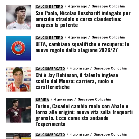
4 giorni ago
Giuseppe Colicchia
CALCIO ESTERO
San Paolo, Nicolas Bosshardt indagato per
omicidio stradale e corsa clandestina:
sospesa la patente
4 giorni ago
Giuseppe Colicchia
CALCIO ESTERO
UEFA, cambiano squalifiche e recupero: le
nuove regole dalla stagione 2026/27
4 giorni ago
Giuseppe Colicchia
CALCIOMERCATO
Chi è Jay Robinson, il talento inglese
scelto dal Monza: carriera, ruolo e
caratteristiche
4 giorni ago
Giuseppe Colicchia
SERIE A
Torino, Casadei cambia ruolo con Abate e
torna alle origini: nuova vita sulla trequarti
granata. Ecco come sta andando
l’esperimento
4 giorni ago
Giuseppe Colicchia
CALCIOMERCATO