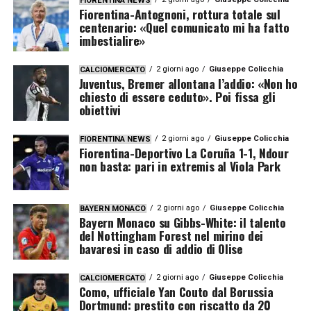
FIORENTINA NEWS
Fiorentina-Antognoni, rottura totale sul
centenario: «Quel comunicato mi ha fatto
imbestialire»
2 giorni ago
Giuseppe Colicchia
CALCIOMERCATO
Juventus, Bremer allontana l’addio: «Non ho
chiesto di essere ceduto». Poi fissa gli
obiettivi
2 giorni ago
Giuseppe Colicchia
FIORENTINA NEWS
Fiorentina-Deportivo La Coruña 1-1, Ndour
non basta: pari in extremis al Viola Park
2 giorni ago
Giuseppe Colicchia
BAYERN MONACO
Bayern Monaco su Gibbs-White: il talento
del Nottingham Forest nel mirino dei
bavaresi in caso di addio di Olise
2 giorni ago
Giuseppe Colicchia
CALCIOMERCATO
Como, ufficiale Yan Couto dal Borussia
Dortmund: prestito con riscatto da 20