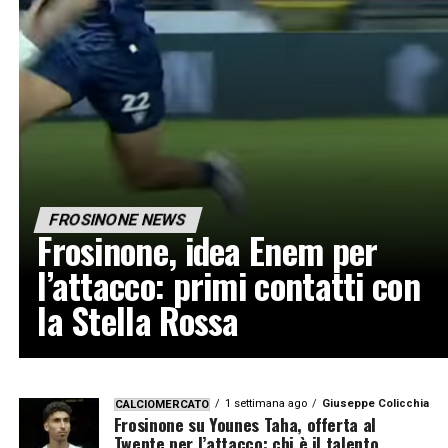
FROSINONE NEWS
Frosinone, idea Enem per
l’attacco: primi contatti con
la Stella Rossa
1 settimana ago
Giuseppe Colicchia
CALCIOMERCATO
Frosinone su Younes Taha, offerta al
Twente per l’attacco: chi è il talento