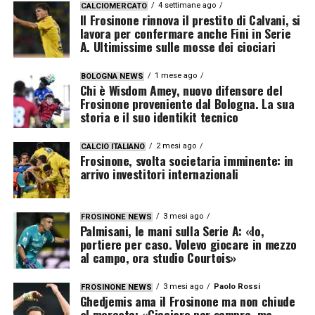
4 settimane ago
CALCIOMERCATO
Il Frosinone rinnova il prestito di Calvani, si
lavora per confermare anche Fini in Serie
A. Ultimissime sulle mosse dei ciociari
1 mese ago
BOLOGNA NEWS
Chi è Wisdom Amey, nuovo difensore del
Frosinone proveniente dal Bologna. La sua
storia e il suo identikit tecnico
2 mesi ago
CALCIO ITALIANO
Frosinone, svolta societaria imminente: in
arrivo investitori internazionali
3 mesi ago
FROSINONE NEWS
Palmisani, le mani sulla Serie A: «Io,
portiere per caso. Volevo giocare in mezzo
al campo, ora studio Courtois»
3 mesi ago
Paolo Rossi
FROSINONE NEWS
Ghedjemis ama il Frosinone ma non chiude
al mercato: «Ciociaro per sempre, ma…