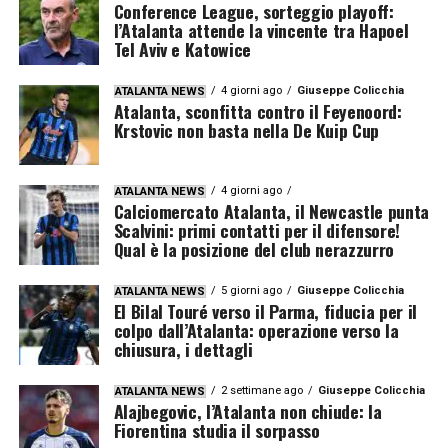
Conference League, sorteggio playoff:
l’Atalanta attende la vincente tra Hapoel
Tel Aviv e Katowice
4 giorni ago
Giuseppe Colicchia
ATALANTA NEWS
Atalanta, sconfitta contro il Feyenoord:
Krstovic non basta nella De Kuip Cup
4 giorni ago
ATALANTA NEWS
Calciomercato Atalanta, il Newcastle punta
Scalvini: primi contatti per il difensore!
Qual è la posizione del club nerazzurro
5 giorni ago
Giuseppe Colicchia
ATALANTA NEWS
El Bilal Touré verso il Parma, fiducia per il
colpo dall’Atalanta: operazione verso la
chiusura, i dettagli
2 settimane ago
Giuseppe Colicchia
ATALANTA NEWS
Alajbegovic, l’Atalanta non chiude: la
Fiorentina studia il sorpasso