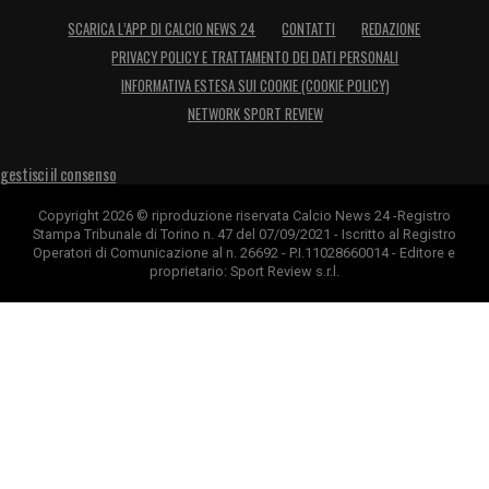
SCARICA L’APP DI CALCIO NEWS 24
CONTATTI
REDAZIONE
PRIVACY POLICY E TRATTAMENTO DEI DATI PERSONALI
INFORMATIVA ESTESA SUI COOKIE (COOKIE POLICY)
NETWORK SPORT REVIEW
gestisci il consenso
Copyright 2026 © riproduzione riservata Calcio News 24 -Registro
Stampa Tribunale di Torino n. 47 del 07/09/2021 - Iscritto al Registro
Operatori di Comunicazione al n. 26692 - P.I.11028660014 - Editore e
proprietario: Sport Review s.r.l.