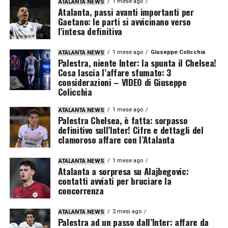
1 mese ago
ATALANTA NEWS
Atalanta, passi avanti importanti per
Gaetano: le parti si avvicinano verso
l’intesa definitiva
1 mese ago
Giuseppe Colicchia
ATALANTA NEWS
Palestra, niente Inter: la spunta il Chelsea!
Cosa lascia l’affare sfumato: 3
considerazioni – VIDEO di Giuseppe
Colicchia
1 mese ago
ATALANTA NEWS
Palestra Chelsea, è fatta: sorpasso
definitivo sull’Inter! Cifre e dettagli del
clamoroso affare con l’Atalanta
1 mese ago
ATALANTA NEWS
Atalanta a sorpresa su Alajbegovic:
contatti avviati per bruciare la
concorrenza
2 mesi ago
ATALANTA NEWS
Palestra ad un passo dall’Inter: affare da