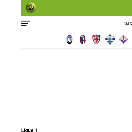
CALC
Ligue 1