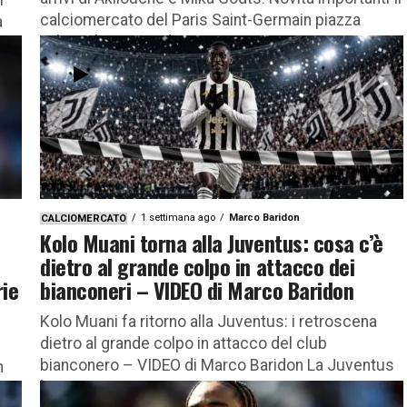
calciomercato del Paris Saint-Germain piazza
a
un’accelerazione decisiva...
o
1 settimana ago
Marco Baridon
CALCIOMERCATO
Kolo Muani torna alla Juventus: cosa c’è
dietro al grande colpo in attacco dei
rie
bianconeri – VIDEO di Marco Baridon
Kolo Muani fa ritorno alla Juventus: i retroscena
dietro al grande colpo in attacco del club
bianconero – VIDEO di Marco Baridon La Juventus
n
ha ritrovato...
...