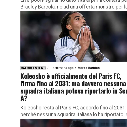
Bradley Barcola: no ad una offerta monstre per l
cessione! Cosa sta succedendo Il calciomercat
entra nel...
1 settimana ago
Marco Baridon
CALCIO ESTERO
Koleosho è ufficialmente del Paris FC,
firma fino al 2031: ma davvero nessuna
squadra italiana poteva riportarlo in Se
A?
Koleosho resta al Paris FC, accordo fino al 2031:
perché nessuna squadra italiana lo ha riportato i
Serie A? Dopo una prima fase di stagione vissuta