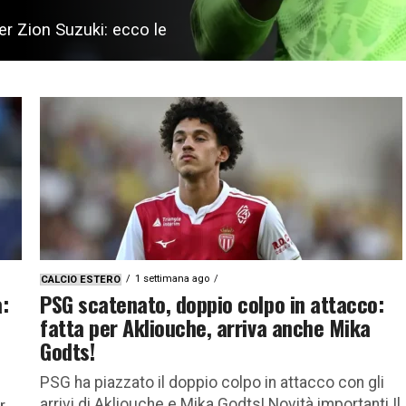
er Zion Suzuki: ecco le
1 settimana ago
CALCIO ESTERO
:
PSG scatenato, doppio colpo in attacco:
fatta per Akliouche, arriva anche Mika
Godts!
PSG ha piazzato il doppio colpo in attacco con gli
arrivi di Akliouche e Mika Godts! Novità importanti Il
r