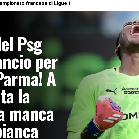
campionato francese di
Ligue 1
del Psg
ancio per
 Parma! A
a la
sa manca
bianca