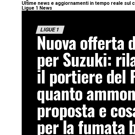
Ultime news e aggiornamenti in tempo reale sul 
Ligue 1 News
LIGUE 1
Nuova offerta 
per Suzuki: ril
il portiere del
quanto ammont
proposta e co
per la fumata 