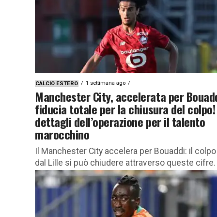
1 settimana ago
CALCIO ESTERO
Manchester City, accelerata per Bouadd
fiducia totale per la chiusura del colpo! 
dettagli dell’operazione per il talento
marocchino
Il Manchester City accelera per Bouaddi: il colpo
dal Lille si può chiudere attraverso queste cifre.
Novità e dettagli importanti Il Manchester City si
prepara a...