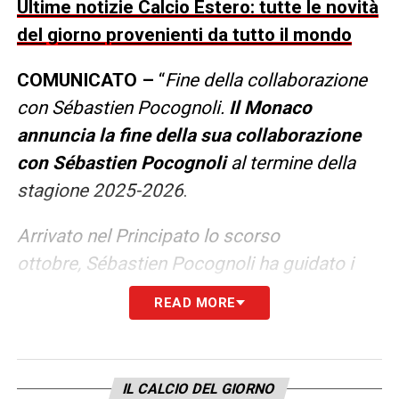
Ultime notizie Calcio Estero: tutte le novità
del giorno provenienti da tutto il mondo
COMUNICATO –
“
Fine della collaborazione
con Sébastien Pocognoli.
Il Monaco
annuncia la fine della sua collaborazione
con Sébastien Pocognoli
al termine della
stagione 2025-2026
.
Arrivato nel Principato lo scorso
ottobre, Sébastien Pocognoli ha guidato i
rossobianchi in 38 occasioni, con un bilancio
READ MORE
di 16 vittorie, 9 pareggi e 13 sconfitte.
Durante il suo mandato, la squadra si
è qualificata per la fase a eliminazione
IL CALCIO DEL GIORNO