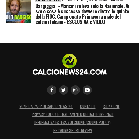
HANNO DETTO
Bargiggia: «Mancini voleva solo la Nazionale. Vi
svelo cosa è successo davvero dietro le quinte
della FIGC. Campionato Primavera male del
calcio italiano» ESCLUSIVA e VIDEO
SCARICA L’APP DI CALCIO NEWS 24
CONTATTI
REDAZIONE
PRIVACY POLICY E TRATTAMENTO DEI DATI PERSONALI
INFORMATIVA ESTESA SUI COOKIE (COOKIE POLICY)
NETWORK SPORT REVIEW