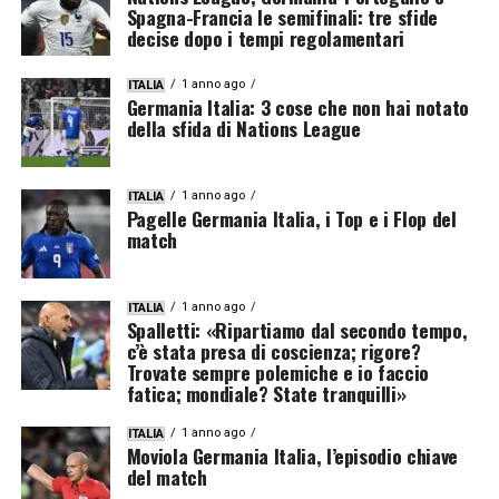
Spagna-Francia le semifinali: tre sfide
decise dopo i tempi regolamentari
1 anno ago
ITALIA
Germania Italia: 3 cose che non hai notato
della sfida di Nations League
1 anno ago
ITALIA
Pagelle Germania Italia, i Top e i Flop del
match
1 anno ago
ITALIA
Spalletti: «Ripartiamo dal secondo tempo,
c’è stata presa di coscienza; rigore?
Trovate sempre polemiche e io faccio
fatica; mondiale? State tranquilli»
1 anno ago
ITALIA
Moviola Germania Italia, l’episodio chiave
del match