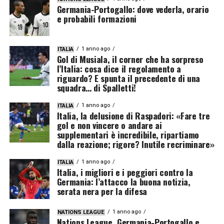
Germania-Portogallo: dove vederla, orario
e probabili formazioni
1 anno ago
ITALIA
Gol di Musiala, il corner che ha sorpreso
l’Italia: cosa dice il regolamento a
riguardo? E spunta il precedente di una
squadra… di Spalletti!
1 anno ago
ITALIA
Italia, la delusione di Raspadori: «Fare tre
gol e non vincere o andare ai
supplementari è incredibile, ripartiamo
dalla reazione; rigore? Inutile recriminare»
1 anno ago
ITALIA
Italia, i migliori e i peggiori contro la
Germania: l’attacco la buona notizia,
serata nera per la difesa
1 anno ago
NATIONS LEAGUE
Nations League, Germania-Portogallo e