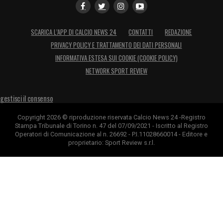
SCARICA L’APP DI CALCIO NEWS 24
CONTATTI
REDAZIONE
PRIVACY POLICY E TRATTAMENTO DEI DATI PERSONALI
INFORMATIVA ESTESA SUI COOKIE (COOKIE POLICY)
NETWORK SPORT REVIEW
gestisci il consenso
Copyright 2026 © riproduzione riservata Calcio News 24 -Registro
Stampa Tribunale di Torino n. 47 del 07/09/2021 - Iscritto al Registro
Operatori di Comunicazione al n. 26692 - P.I.11028660014 - Editore e
proprietario: Sport Review s.r.l.