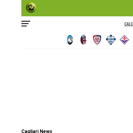
CALC
Cagliari News