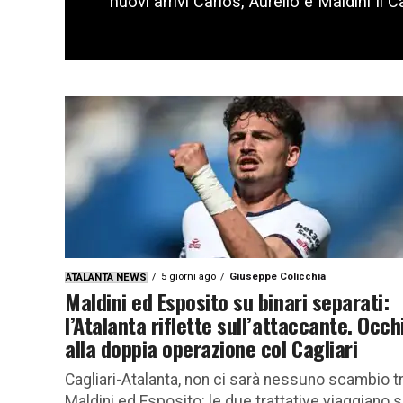
nuovi arrivi Carlos, Aurelio e Maldini Il Ca
5 giorni ago
Giuseppe Colicchia
ATALANTA NEWS
Maldini ed Esposito su binari separati:
l’Atalanta riflette sull’attaccante. Occh
alla doppia operazione col Cagliari
Cagliari-Atalanta, non ci sarà nessuno scambio t
Maldini ed Esposito: le due trattative viaggiano 