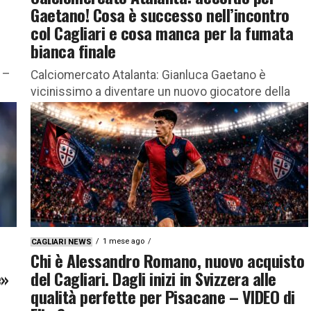
Gaetano! Cosa è successo nell’incontro
col Cagliari e cosa manca per la fumata
bianca finale
o –
Calciomercato Atalanta: Gianluca Gaetano è
vicinissimo a diventare un nuovo giocatore della
Dea. Come è andato l’incontro col Cagliari L’Atalanta
accelera vistosamente sul fronte delle trattative...
1 mese ago
CAGLIARI NEWS
Chi è Alessandro Romano, nuovo acquisto
e»
del Cagliari. Dagli inizi in Svizzera alle
qualità perfette per Pisacane – VIDEO di