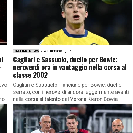
3 settimane ago
CAGLIARI NEWS
ni
Cagliari e Sassuolo, duello per Bowie:
–
neroverdi ora in vantaggio nella corsa al
classe 2002
novo
Cagliari e Sassuolo rilanciano per Bowie: duello
serrato, con i neroverdi ancora leggermente avanti
ano
nella corsa al talento del Verona Kieron Bowie
continua a essere uno...