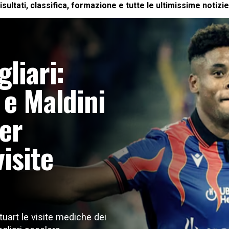
sultati, classifica, formazione e tutte le ultimissime notizie
gliari:
 e Maldini
per
isite
tuart le visite mediche dei