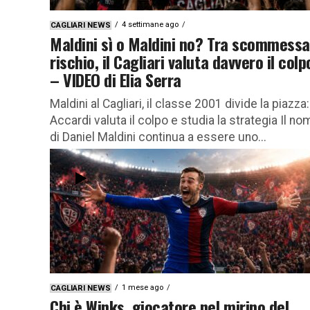
4 settimane ago
CAGLIARI NEWS
Maldini sì o Maldini no? Tra scommessa
rischio, il Cagliari valuta davvero il colp
– VIDEO di Elia Serra
Maldini al Cagliari, il classe 2001 divide la piazza:
Accardi valuta il colpo e studia la strategia Il no
di Daniel Maldini continua a essere uno...
1 mese ago
CAGLIARI NEWS
Chi è Winks, giocatore nel mirino del