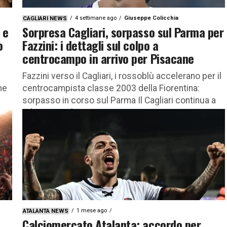
4 settimane ago
Giuseppe Colicchia
CAGLIARI NEWS
 e
Sorpresa Cagliari, sorpasso sul Parma per
o
Fazzini: i dettagli sul colpo a
centrocampo in arrivo per Pisacane
Fazzini verso il Cagliari, i rossoblù accelerano per il
me
centrocampista classe 2003 della Fiorentina:
sorpasso in corso sul Parma Il Cagliari continua a
ridisegnare il proprio...
1 mese ago
ATALANTA NEWS
Calciomercato Atalanta: accordo per