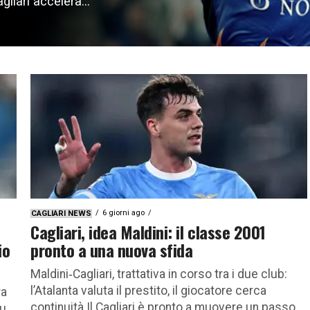
gliari accelera...
6 giorni ago
CAGLIARI NEWS
Cagliari, idea Maldini: il classe 2001
io
pronto a una nuova sfida
Maldini‑Cagliari, trattativa in corso tra i due club:
l’Atalanta valuta il prestito, il giocatore cerca
ra
continuità Il Cagliari è pronto a muovere un passo
su