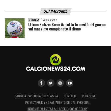
ULTIMISSIME
2 ore ago
SERIE A
Ultime Notizie Serie A: tutte le novità del giorno
sul massimo campionato italiano
SCARICA L’APP DI CALCIO NEWS 24
CONTATTI
REDAZIONE
PRIVACY POLICY E TRATTAMENTO DEI DATI PERSONALI
INFORMATIVA ESTESA SUI COOKIE (COOKIE POLICY)