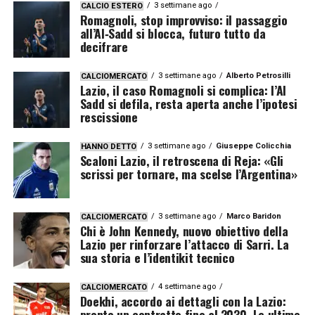
3 settimane ago
CALCIO ESTERO
Romagnoli, stop improvviso: il passaggio
all’Al‑Sadd si blocca, futuro tutto da
decifrare
3 settimane ago
Alberto Petrosilli
CALCIOMERCATO
Lazio, il caso Romagnoli si complica: l’Al
Sadd si defila, resta aperta anche l’ipotesi
rescissione
3 settimane ago
Giuseppe Colicchia
HANNO DETTO
Scaloni Lazio, il retroscena di Reja: «Gli
scrissi per tornare, ma scelse l’Argentina»
3 settimane ago
Marco Baridon
CALCIOMERCATO
Chi è John Kennedy, nuovo obiettivo della
Lazio per rinforzare l’attacco di Sarri. La
sua storia e l’identikit tecnico
4 settimane ago
CALCIOMERCATO
Doekhi, accordo ai dettagli con la Lazio:
pronto un contratto fino al 2030. Le ultime