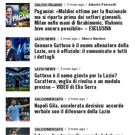
2 mesi ago
Alberto Petrosilli
CALCIO ITALIANO
Paganini: «Maldini ottimo per la Nazionale
ma si riparta prima dai settori giovanili.
Milan nelle mani di Ibrahimovic, Vlahovic
Juve ancora possibile» – ESCLUSIVA
2 mesi ago
Marco Baridon
LAZIO NEWS
Gennaro Gattuso è il nuovo allenatore della
Lazio, ora è ufficiale: il comunicato e tutti
i dettagli
2 mesi ago
LAZIO NEWS
Gattuso è il nome giusto per la Lazio?
Carattere, voglia di rivalsa e un modulo
preciso – VIDEO di Elia Serra
2 mesi ago
CALCIOMERCATO
Napoli Gila, accelerata decisiva: accordo
verbale con il difensore della Lazio
2 mesi ago
CALCIOMERCATO