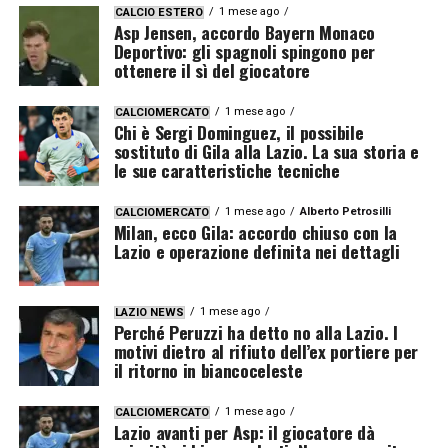
1 mese ago
CALCIO ESTERO
Asp Jensen, accordo Bayern Monaco
Deportivo: gli spagnoli spingono per
ottenere il sì del giocatore
1 mese ago
CALCIOMERCATO
Chi è Sergi Dominguez, il possibile
sostituto di Gila alla Lazio. La sua storia e
le sue caratteristiche tecniche
1 mese ago
Alberto Petrosilli
CALCIOMERCATO
Milan, ecco Gila: accordo chiuso con la
Lazio e operazione definita nei dettagli
1 mese ago
LAZIO NEWS
Perché Peruzzi ha detto no alla Lazio. I
motivi dietro al rifiuto dell’ex portiere per
il ritorno in biancoceleste
1 mese ago
CALCIOMERCATO
Lazio avanti per Asp: il giocatore dà