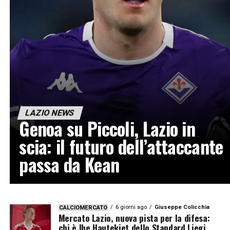
LAZIO NEWS
Genoa su Piccoli, Lazio in
scia: il futuro dell’attaccante
passa da Kean
6 giorni ago
Giuseppe Colicchia
CALCIOMERCATO
Mercato Lazio, nuova pista per la difesa:
chi è Ibe Hautekiet dello Standard Liegi