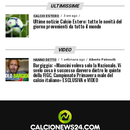
ULTIMISSIME
Amorim
potrà contare su un difensore
giovane, già abituato alla Serie A e
3 ore ago
CALCIO ESTERO
Ultime notizie Calcio Estero: tutte le novità del
considerato uno dei profili più adatti per
giorno provenienti da tutto il mondo
completare la nuova linea difensiva
rossonera. Gila arriva come elemento pronto,
VIDEO
con margini di crescita e caratteristiche
1 settimana ago
Alberto Petrosilli
ideali per inserirsi nel progetto tecnico del
HANNO DETTO
Bargiggia: «Mancini voleva solo la Nazionale. Vi
svelo cosa è successo davvero dietro le quinte
Milan.
della FIGC. Campionato Primavera male del
calcio italiano» ESCLUSIVA e VIDEO
LA PLAYLIST DELLE NOSTRE TOP NEWS