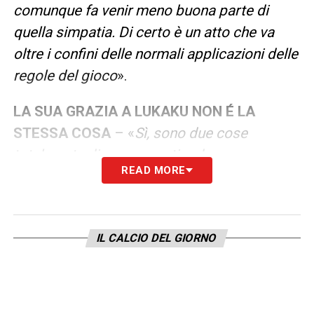
comunque fa venir meno buona parte di
quella simpatia. Di certo è un atto che va
oltre i confini delle normali applicazioni delle
regole del gioco
».
LA SUA GRAZIA A LUKAKU NON É LA
STESSA COSA
– «
Sì, sono due cose
totalmente diverse a partire da una
READ MORE
circostanza di facile intuizione: il rosso a
Balogun nasce da un fallo di gioco, quel
giallo a Lukaku no. Si trattava di una
IL CALCIO DEL GIORNO
seconda ammonizione scattata perché,
stanco dei cori razzisti, aveva protestato con
la curva che lo insultava: era giustamente
andato a difendere la sua dignità. Quel giallo,