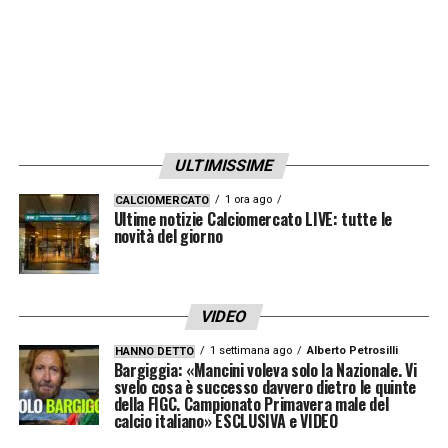
che da regolamento ci stava, avrebbe
determinato una squalifica che io ritenevo
assolutamente ingiusta. Sono due
fattispecie totalmente differenti
».
ULTIMISSIME
LA PLAYLIST DELLE NOSTRE TOP NEWS
1 ora ago
CALCIOMERCATO
Ultime notizie Calciomercato LIVE: tutte le
novità del giorno
VIDEO
1 settimana ago
Alberto Petrosilli
HANNO DETTO
Bargiggia: «Mancini voleva solo la Nazionale. Vi
svelo cosa è successo davvero dietro le quinte
della FIGC. Campionato Primavera male del
calcio italiano» ESCLUSIVA e VIDEO