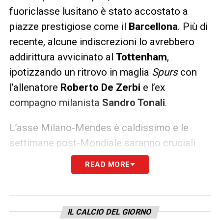
fuoriclasse lusitano è stato accostato a
piazze prestigiose come il
Barcellona
. Più di
recente, alcune indiscrezioni lo avrebbero
addirittura avvicinato al
Tottenham
,
ipotizzando un ritrovo in maglia
Spurs
con
l’allenatore
Roberto De Zerbi
e l’ex
compagno milanista
Sandro Tonali
.
L’asse Milano-Mendes è caldissimo e le
settimane post-Mondiale saranno cruciali
per decidere il futuro del numero 10
READ MORE
portoghese.
LA PLAYLIST DELLE NOSTRE TOP NEWS
IL CALCIO DEL GIORNO