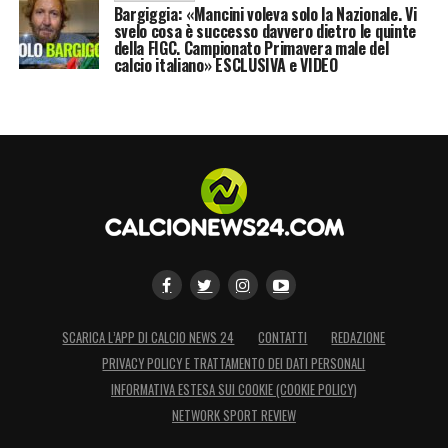
Bargiggia: «Mancini voleva solo la Nazionale. Vi
svelo cosa è successo davvero dietro le quinte
della FIGC. Campionato Primavera male del
calcio italiano» ESCLUSIVA e VIDEO
SCARICA L’APP DI CALCIO NEWS 24
CONTATTI
REDAZIONE
PRIVACY POLICY E TRATTAMENTO DEI DATI PERSONALI
INFORMATIVA ESTESA SUI COOKIE (COOKIE POLICY)
NETWORK SPORT REVIEW