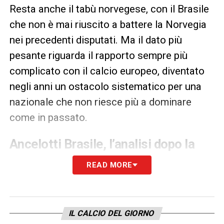
Resta anche il tabù norvegese, con il Brasile
che non è mai riuscito a battere la Norvegia
nei precedenti disputati. Ma il dato più
pesante riguarda il rapporto sempre più
complicato con il calcio europeo, diventato
negli anni un ostacolo sistematico per una
nazionale che non riesce più a dominare
come in passato.
Ancelotti Brasile, l’analisi dopo la
sconfitta
READ MORE
Nel postpartita,
Ancelotti
ha analizzato con
lucidità la gara, riconoscendo i meriti della
Norvegia e sottolineando come i dettagli
IL CALCIO DEL GIORNO