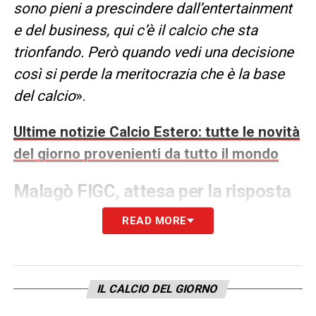
sono pieni a prescindere dall’entertainment
e del business, qui c’è il calcio che sta
trionfando. Però quando vedi una decisione
così si perde la meritocrazia che è la base
del calcio
».
Ultime notizie Calcio Estero: tutte le novità
del giorno provenienti da tutto il mondo
Malagò FIGC, attesa per la risposta
di Maldini
READ MORE
Nel corso dell’intervento,
Malagò
ha parlato
anche del futuro assetto della
Nazionale
italiana
. La prima casella da definire resta
IL CALCIO DEL GIORNO
quella del
direttore tecnico
, con
Paolo