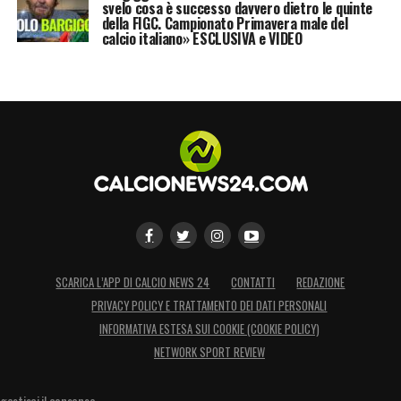
anche un piano B e magari anche un piano C,
svelo cosa è successo davvero dietro le quinte
della FIGC. Campionato Primavera male del
io sono molto, molto, molto sereno.
Entro
calcio italiano» ESCLUSIVA e VIDEO
massimo questa settimana tirerò tutte le
somme anche per ciò che riguarda il
discorso dell’allenatore
».
Malagò FIGC, il nodo ct della
Nazionale
Il tema del nuovo
commissario tecnico
resta
strettamente legato alla scelta del direttore
tecnico.
Malagò
ha ribadito di non aver
SCARICA L’APP DI CALCIO NEWS 24
CONTATTI
REDAZIONE
PRIVACY POLICY E TRATTAMENTO DEI DATI PERSONALI
ancora avviato colloqui con allenatori,
INFORMATIVA ESTESA SUI COOKIE (COOKIE POLICY)
proprio per rispettare il metodo annunciato:
NETWORK SPORT REVIEW
prima la figura dirigenziale, poi la scelta del
ct.