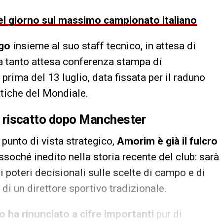
 del giorno sul massimo campionato italiano
go
insieme al suo staff tecnico, in attesa di
La tanto attesa conferenza stampa di
rima del 13 luglio, data fissata per il raduno
fatiche del Mondiale.
 di riscatto dopo Manchester
 punto di vista strategico,
Amorim è già il fulcro
essoché inedito nella storia recente del club: sarà
i poteri decisionali sulle scelte di campo e di
di un direttore sportivo tradizionale.
co ha rinunciato a cifre importanti
pur di