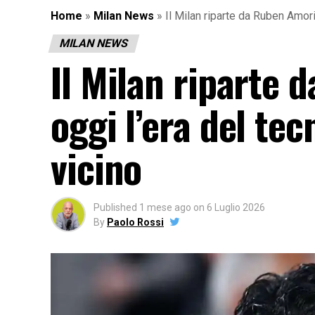
Home
»
Milan News
»
Il Milan riparte da Ruben Amori
MILAN NEWS
Il Milan riparte 
oggi l’era del te
vicino
Published
1 mese ago
on
6 Luglio 2026
By
Paolo Rossi