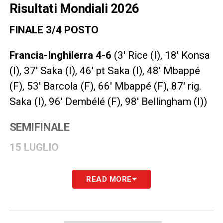
Risultati Mondiali 2026
FINALE 3/4 POSTO
Francia-Inghilerra 4-6
(3′ Rice (I), 18′ Konsa
(I), 37′ Saka (I), 46′ pt Saka (I), 48′ Mbappé
(F), 53′ Barcola (F), 66′ Mbappé (F), 87′ rig.
Saka (I), 96′ Dembélé (F), 98′ Bellingham (I))
SEMIFINALE
15 LUGLIO
Inghilterra Argentina 1-2
(55′ Gordon, 85′
READ MORE
Enzo Fernandez, 92′ Lautaro Martinez)
14 LUGLIO