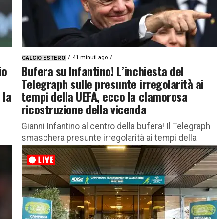
41 minuti ago
CALCIO ESTERO
io
Bufera su Infantino! L’inchiesta del
Telegraph sulle presunte irregolarità ai
 la
tempi della UEFA, ecco la clamorosa
ricostruzione della vicenda
Gianni Infantino al centro della bufera! Il Telegraph
smaschera presunte irregolarità ai tempi della
UEFA, tutti i dettagli Una pesante ombra si abbatte
sull’attuale presidente della...