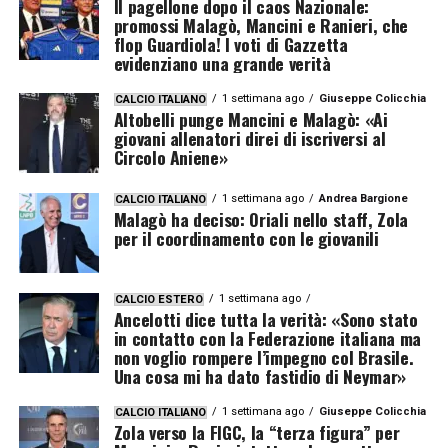
Il pagellone dopo il caos Nazionale:
promossi Malagò, Mancini e Ranieri, che
flop Guardiola! I voti di Gazzetta
evidenziano una grande verità
1 settimana ago
Giuseppe Colicchia
CALCIO ITALIANO
Altobelli punge Mancini e Malagò: «Ai
giovani allenatori direi di iscriversi al
Circolo Aniene»
1 settimana ago
Andrea Bargione
CALCIO ITALIANO
Malagò ha deciso: Oriali nello staff, Zola
per il coordinamento con le giovanili
1 settimana ago
CALCIO ESTERO
Ancelotti dice tutta la verità: «Sono stato
in contatto con la Federazione italiana ma
non voglio rompere l’impegno col Brasile.
Una cosa mi ha dato fastidio di Neymar»
1 settimana ago
Giuseppe Colicchia
CALCIO ITALIANO
Zola verso la FIGC, la “terza figura” per