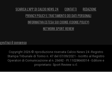
SCARICA L’APP DI CALCIO NEWS 24
CONTATTI
REDAZIONE
PRIVACY POLICY E TRATTAMENTO DEI DATI PERSONALI
INFORMATIVA ESTESA SUI COOKIE (COOKIE POLICY)
NETWORK SPORT REVIEW
gestisci il consenso
Copyright 2026 © riproduzione riservata Calcio News 24 -Registro
Stampa Tribunale di Torino n. 47 del 07/09/2021 - Iscritto al Registro
Operatori di Comunicazione al n. 26692 - P.I.11028660014 - Editore e
proprietario: Sport Review s.r.l.