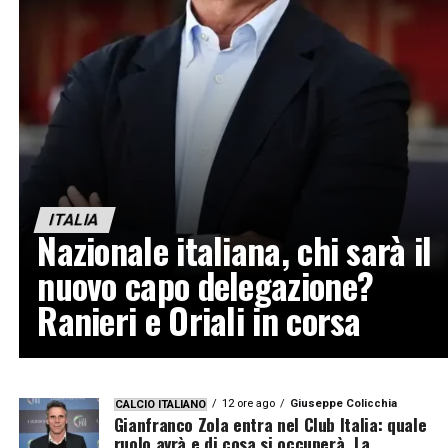
ITALIA
Nazionale italiana, chi sarà il
nuovo capo delegazione?
Ranieri e Oriali in corsa
12 ore ago
Giuseppe Colicchia
CALCIO ITALIANO
Gianfranco Zola entra nel Club Italia: quale
ruolo avrà e di cosa si occuperà. La