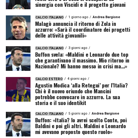
sinergia con Viscidi e il progetto giovani
1 giorno ago
Andrea Bargione
CALCIO ITALIANO
Malagò annuncia il ritorno di Zola in
azzurro: «Sarà il coordinatore dei progetti
delle attività giovanili»
3 giorni ago
CALCIO ITALIANO
Buffon svela: «Maldini e Leonardo due top
che garantivano il massimo. Mio ritorno in
Nazionale? Mi hanno messo in crisi ma…»
4 giorni ago
CALCIO ESTERO
Agustin Modica ‘alla Retegui’ per l’Italia?
Chi è il nuovo oriundo che Mancini
potrebbe convocare in azzurro. La sua
storia e il suo identikit
5 giorni ago
Andrea Bargione
CALCIO ITALIANO
Buffon: «Italia? Io avrei scelto Conte, poi
Baldini e poi gli altri. Maldini e Leonardo
mi avevano proposto questo ruolo»