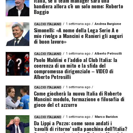
Italia, se il team manager sarà una
bandiera allora c’è un solo nome: Roberto
Baggio
1 settimana ago
Andrea Bargione
CALCIO ITALIANO
Simonelli: «A nome della Lega Serie A e
mio rivolgo a Mancini e Ranieri gli auguri
di buon lavoro»
1 settimana ago
Alberto Petrosilli
CALCIO ITALIANO
Paolo Maldini e l’addio al Club Italia: la
coerenza di un mito e la sfida del
compromesso dirigenziale – VIDEO di
Alberto Petrosilli
1 settimana ago
CALCIO ITALIANO
Come giocherà la nuova Italia di Roberto
Mancini: modulo, formazione e filosofia di
gioco del ct azzurro
1 settimana ago
Marco Baridon
CALCIO ITALIANO
Da Lippi a Pozzo: come sono andati i
‘cavalli di ritorno’ sulla panchina dell’Italia?