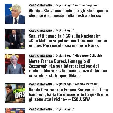
5 giorni ago
Andrea Bargione
CALCIO ITALIANO
Abodi: «Sta succedendo per gli stadi quello
che mai è successo nella nostra storia»
6 giorni ago
CALCIO ITALIANO
Spalletti punge la FIGC sulla Nazionale:
«Con Maldini si poteva mettere una marcia
in più». Poi ricorda sua madre e Baresi
6 giorni ago
Giuseppe Colicchia
CALCIO ITALIANO
Morte Franco Baresi, l’omaggio di
Zazzaroni: «La sua interpretazione del
ruolo di libero resta unica, senza di lui non
ci sarebbe stato quel Milan»
6 giorni ago
Alberto Petrosilli
CALCIO ITALIANO
Nando Orsi ricorda Franco Baresi: «L’ultima
bandiera, ha fatto crescere tutti quelli che
gli sono stati vicino» – ESCLUSIVA
7 giorni ago
CALCIO ITALIANO